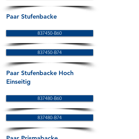
Paar Stufenbacke
837450-B60
837450-B74
Paar Stufenbacke Hoch
Einseitig
837480-B60
837480-B74
Paar Prismabacke