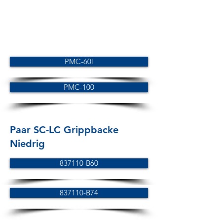
PMC-60l
PMC-100
Paar SC-LC Grippbacke
Niedrig
837110-B60
837110-B74