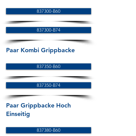
837300-B60
837300-B74
Paar Kombi Grippbacke
837350-B60
837350-B74
Paar Grippbacke Hoch
Einseitig
837380-B60