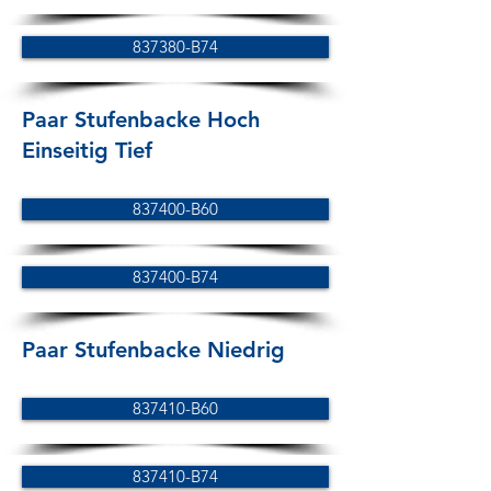
837380-B74
Paar Stufenbacke Hoch
Einseitig Tief
837400-B60
837400-B74
Paar Stufenbacke Niedrig
837410-B60
837410-B74