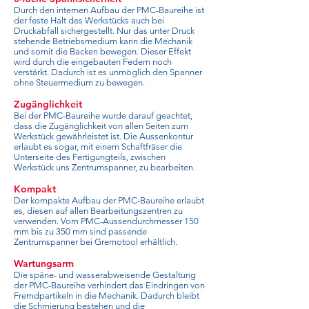
Durch den internen Aufbau der PMC-Baureihe ist
der feste Halt des Werkstücks auch bei
Druckabfall sichergestellt. Nur das unter Druck
stehende Betriebsmedium kann die Mechanik
und somit die Backen bewegen. Dieser Effekt
wird durch die eingebauten Federn noch
verstärkt. Dadurch ist es unmöglich den Spanner
ohne Steuermedium zu bewegen.
Zugänglichkeit
Bei der PMC-Baureihe wurde darauf geachtet,
dass die Zugänglichkeit von allen Seiten zum
Werkstück gewährleistet ist. Die Aussenkontur
erlaubt es sogar, mit einem Schaftfräser die
Unterseite des Fertigungteils, zwischen
Werkstück uns Zentrumspanner, zu bearbeiten.
Kompakt
Der kompakte Aufbau der PMC-Baureihe erlaubt
es, diesen auf allen Bearbeitungszentren zu
verwenden. Vom PMC-Aussendurchmesser 150
mm bis zu 350 mm sind passende
Zentrumspanner bei Gremotool erhältlich.
Wartungsarm
Die späne- und wasserabweisende Gestaltung
der PMC-Baureihe verhindert das Eindringen von
Fremdpartikeln in die Mechanik. Dadurch bleibt
die Schmierung bestehen und die