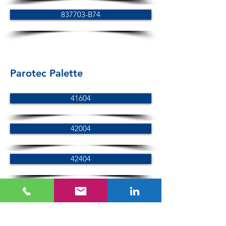
837703-B74
Parotec Palette
41604
42004
42404
41608
42008