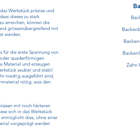
Ba
, das Werkstück präzise und
 dass dieses zu stark
Bac
zu erreichen, können die
nd grössenübergreifend mit
Backenb
et werden.
Backen
s für die erste Spannung von
Backen
 oder quaderförmigen
ns Material und erzeugen
Zahn 
rkstück sauber und stabil
hr niedrig ausgeführt sind,
ohmaterial nötig, was den
n
üssen mit noch härteren
ese sich in das Werkstück
ermöglicht dies, ohne einer
terial vorgeprägt werden