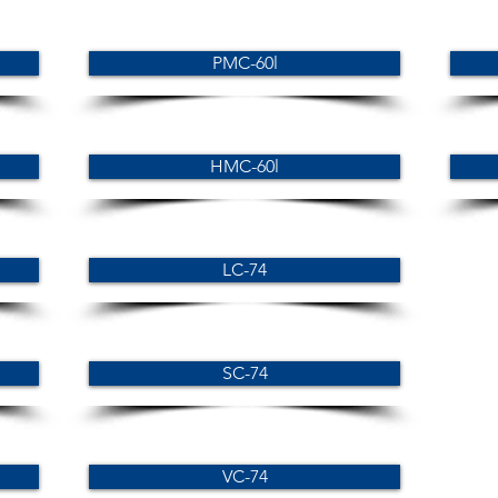
PMC-60l
HMC-60l
LC-74
SC-74
VC-74