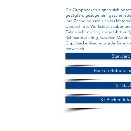
Die Grippbacken eignen sich beson
gesägten, gezogenen, geschmiede
Ihre Zähne beissen sich ins Materi
wodurch das Werkstück sauber und s
Zähne sehr niedrig ausgeführt sind,
Rohmaterial nötig, was den Materia
Grippbacke Niedrig wurde für extre
entwickelt.
Standard
Backen Betriebsa
ST-Bac
ST-Backen Inf