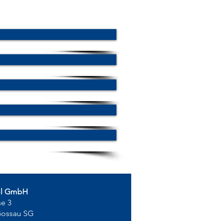
ol GmbH
se 3
Gossau SG