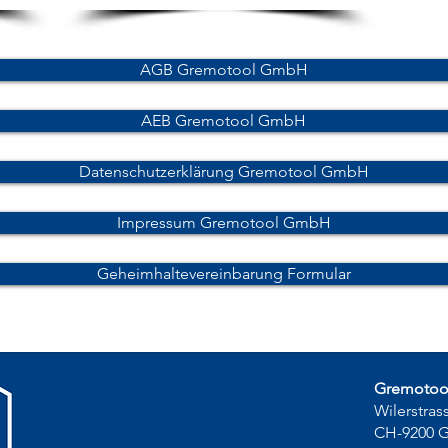
AGB Gremotool GmbH
AEB Gremotool GmbH
Datenschutzerklärung Gremotool GmbH
Impressum Gremotool GmbH
Geheimhaltevereinbarung Formular
Gremoto
Wilerstras
CH-9200 