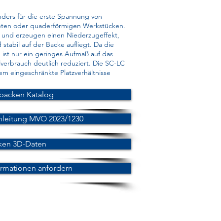
ders für die erste Spannung von
ten oder quaderförmigen Werkstücken.
al und erzeugen einen Niederzugeffekt,
tabil auf der Backe aufliegt. Da die
 ist nur ein geringes Aufmaß auf das
lverbrauch deutlich reduziert. Die SC-LC
m eingeschränkte Platzverhältnisse
backen Katalog
nleitung MVO 2023/1230
ken 3D-Daten
ormationen anfordern