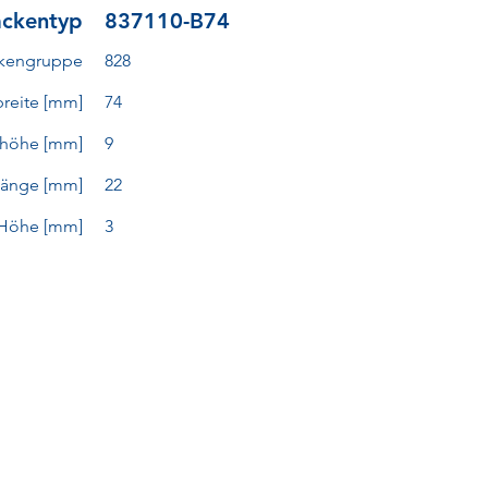
ckentyp
837110-B74
kengruppe
828
reite [mm]
74
höhe [mm]
9
länge [mm]
22
Höhe [mm]
3