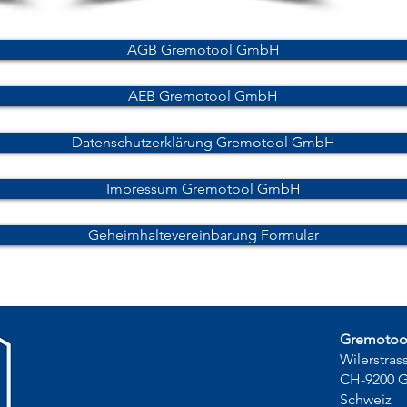
AGB Gremotool GmbH
AEB Gremotool GmbH
Datenschutzerklärung Gremotool GmbH
Impressum Gremotool GmbH
Geheimhaltevereinbarung Formular
Gremoto
Wilerstras
CH-9200 
Schweiz