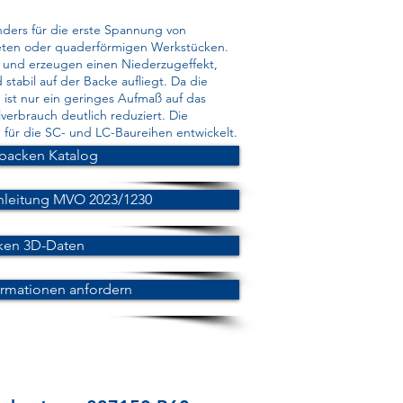
ders für die erste Spannung von
ten oder quaderförmigen Werkstücken.
al und erzeugen einen Niederzugeffekt,
tabil auf der Backe aufliegt. Da die
 ist nur ein geringes Aufmaß auf das
verbrauch deutlich reduziert. Die
ür die SC- und LC-Baureihen entwickelt.
backen Katalog
nleitung MVO 2023/1230
ken 3D-Daten
ormationen anfordern