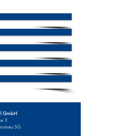
ol GmbH
se 3
Gossau SG