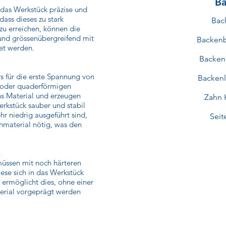
Ba
, das Werkstück präzise und
 dass dieses zu stark
Bac
zu erreichen, können die
nd grössenübergreifend mit
Backenb
et werden.
Backen
s für die erste Spannung von
Backen
 oder quaderförmigen
ns Material und erzeugen
Zahn 
rkstück sauber und stabil
hr niedrig ausgeführt sind,
Sei
ohmaterial nötig, was den
n
üssen mit noch härteren
ese sich in das Werkstück
ermöglicht dies, ohne einer
terial vorgeprägt werden