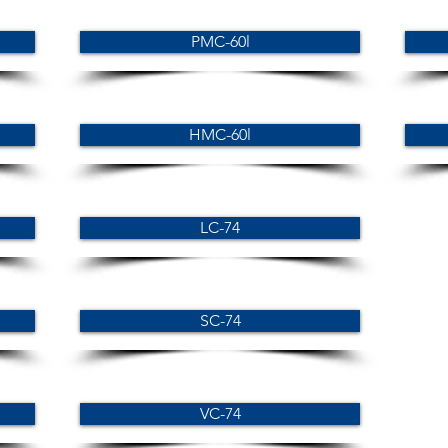
PMC-60l
HMC-60l
LC-74
SC-74
VC-74