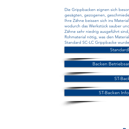
Die Grippbacken eignen sich beson
gesägten, gezogenen, geschmiede
Ihre Zähne beissen sich ins Materi
wodurch das Werkstück sauber und s
Zähne sehr niedrig ausgeführt sind,
Rohmaterial nötig, was den Material
Standard SC-LC Grippbacke wurde f
Standard
Backen Betriebsa
ST-Bac
ST-Backen Inf