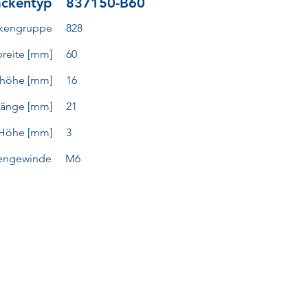
ckentyp
837150-B60
kengruppe
828
reite [mm]
60
höhe [mm]
16
länge [mm]
21
Höhe [mm]
3
tengewinde
M6