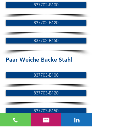
837702-B100
837702-B120
837702-B150
Paar Weiche Backe Stahl
837703-B100
837703-B120
837703-B150