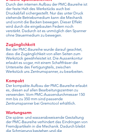
Durch den internen Aufbau der PMC-Baureihe ist
der feste Halt des Werkstücks auch bei
Druckabfall sichergestellt. Nur das unter Druck
stehende Betriebsmedium kann die Mechanik
und somit die Backen bewegen. Dieser Effekt
wird durch die eingebauten Federn noch
verstärkt. Dadurch ist es unmöglich den Spanner
ohne Steuermedium zu bewegen.
Zugänglichkeit
Bei der PMC-Baureihe wurde darauf geachtet,
dass die Zugänglichkeit von allen Seiten zum
Werkstück gewährleistet ist. Die Aussenkontur
erlaubt es sogar, mit einem Schaftfräser die
Unterseite des Fertigungteils, zwischen
Werkstück uns Zentrumspanner, zu bearbeiten.
Kompakt
Der kompakte Aufbau der PMC-Baureihe erlaubt
es, diesen auf allen Bearbeitungszentren zu
verwenden. Vom PMC-Aussendurchmesser 150
mm bis zu 350 mm sind passende
Zentrumspanner bei Gremotool erhältlich.
Wartungsarm
Die späne- und wasserabweisende Gestaltung
der PMC-Baureihe verhindert das Eindringen von
Fremdpartikeln in die Mechanik. Dadurch bleibt
die Schmierung bestehen und die