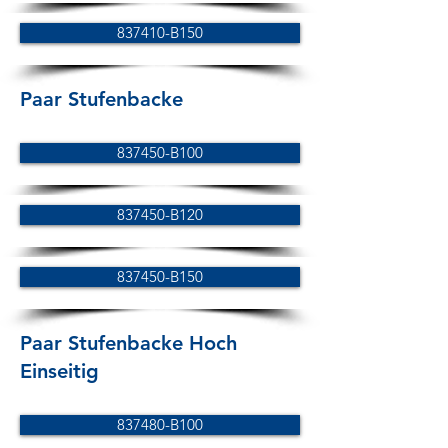
837410-B150
Paar Stufenbacke
837450-B100
837450-B120
837450-B150
Paar Stufenbacke Hoch
Einseitig
837480-B100