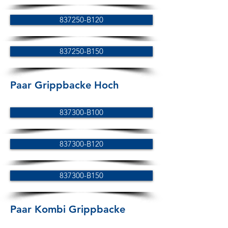
837250-B120
837250-B150
Paar Grippbacke Hoch
837300-B100
837300-B120
837300-B150
Paar Kombi Grippbacke