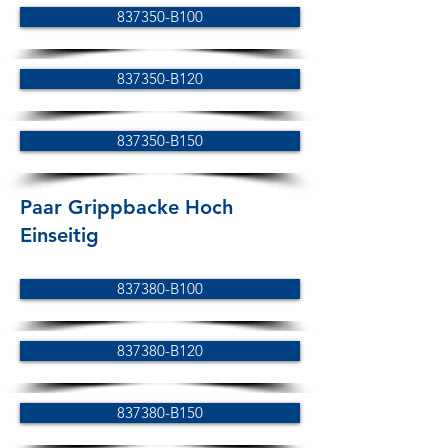
837350-B100
837350-B120
837350-B150
Paar Grippbacke Hoch
Einseitig
837380-B100
837380-B120
837380-B150