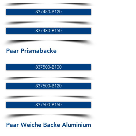
837480-B120
837480-B150
Paar Prismabacke
837500-B100
837500-B120
837500-B150
Paar Weiche Backe Aluminium