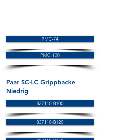
PMC-74
PMC-120
Paar SC-LC Grippbacke
Niedrig
837110-B100
837110-B120