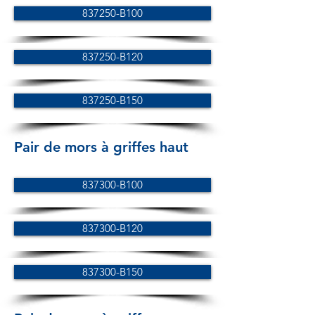
837250-B100
837250-B120
837250-B150
Pair de mors à griffes haut
837300-B100
837300-B120
837300-B150