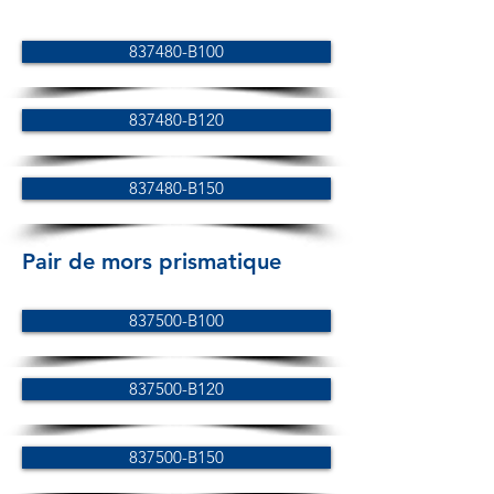
837480-B100
837480-B120
837480-B150
Pair de mors prismatique
837500-B100
837500-B120
837500-B150