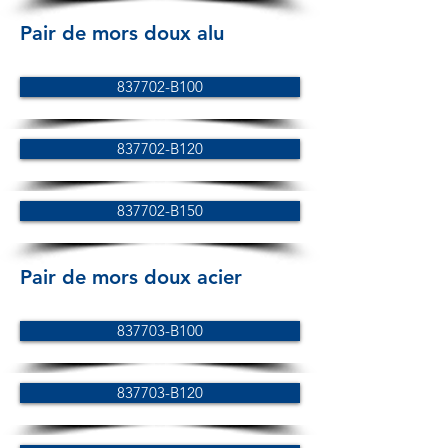
Pair de mors doux alu
837702-B100
837702-B120
837702-B150
Pair de mors doux acier
837703-B100
837703-B120