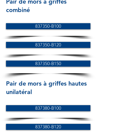
Pair de mors à griffes
combiné
837350-B100
837350-B120
837350-B150
Pair de mors à griffes hautes
unilatéral
837380-B100
837380-B120