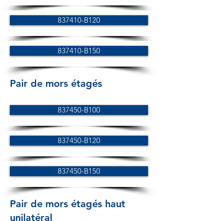
837410-B120
837410-B150
Pair de mors étagés
837450-B100
837450-B120
837450-B150
Pair de mors étagés haut
unilatéral