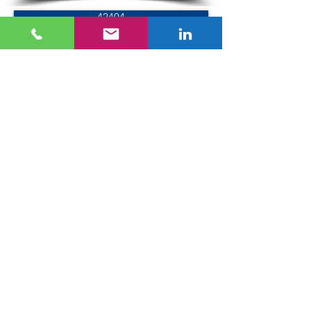
42404
41608
42008
42408
Palette DockLock
755620-AL
755620-ST