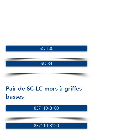
SC-100
SC-34
Pair de SC-LC mors à griffes
basses
837110-B100
837110-B120