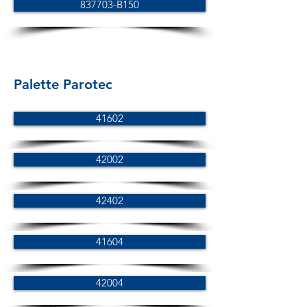
837703-B150
Palette Parotec
41602
42002
42402
41604
42004