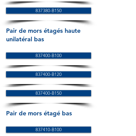
837380-B150
Pair de mors étagés haute
unilatéral bas
837400-B100
837400-B120
837400-B150
Pair de mors étagé bas
837410-B100