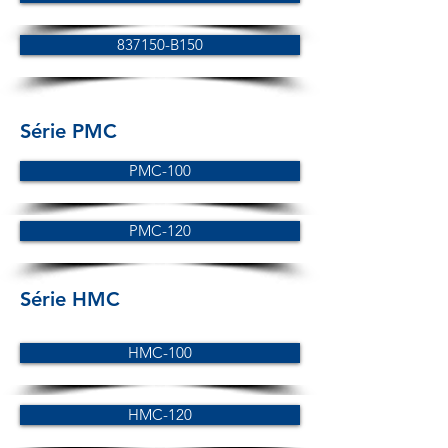
837150-B150
Série PMC
PMC-100
PMC-120
Série HMC
HMC-100
HMC-120