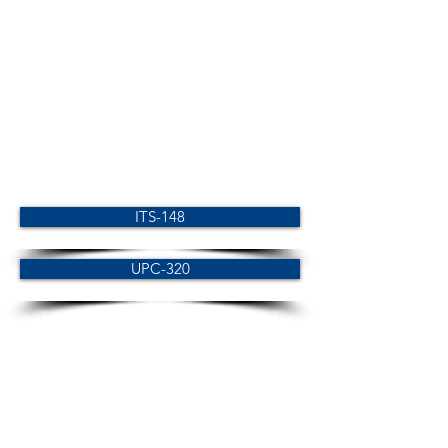
ITS-148
UPC-320