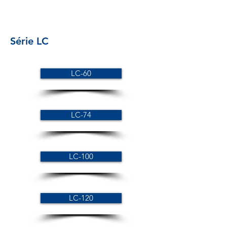
Série LC
LC-60
LC-74
LC-100
LC-120