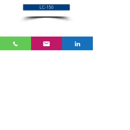
LC-150
Série SC
SC-60
SC-74
SC-100
SC-120