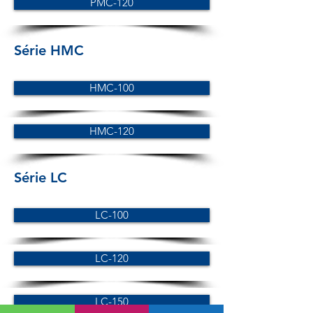
PMC-120
Série HMC
HMC-100
HMC-120
Série LC
LC-100
LC-120
LC-150