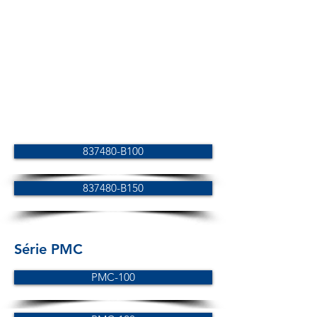
837480-B100
837480-B150
Série PMC
PMC-100