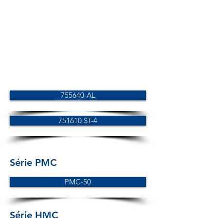
755640-AL
751610 ST-4
Série PMC
PMC-50
Série HMC