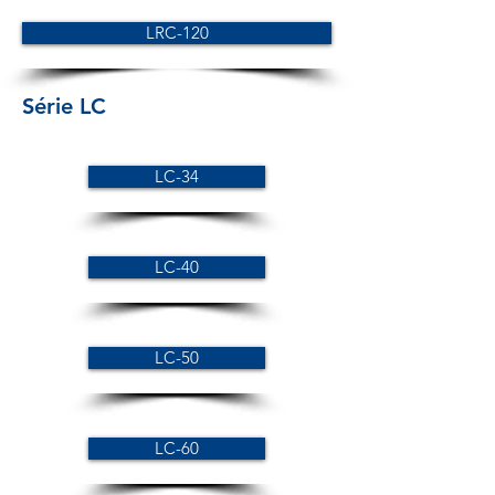
LRC-120
Série LC
LC-34
LC-40
LC-50
LC-60