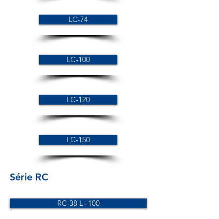
LC-74
LC-100
LC-120
LC-150
Série RC
RC-38 L=100