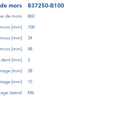
 de mors
837250-B100
pe de mors
860
 mors [mm]
100
 mors [mm]
34
 mors [mm]
48
a dent [mm]
3
étage [mm]
28
'étage [mm]
15
etage latéral
M6