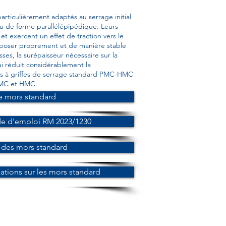
articulièrement adaptés au serrage initial
ou de forme parallélépipédique. Leurs
et exercent un effet de traction vers le
eposer proprement et de manière stable
sses, la surépaisseur nécessaire sur la
i réduit considérablement la
s à griffes de serrage standard PMC-HMC
PMC et HMC.
e mors standard
e d'emploi RM 2023/1230
des mors standard
tions sur les mors standard