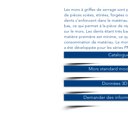
Les mors à griffes de serrage sont p
de pièces sciées, étirées, forgées 
dents s’enfoncent dans le matériau 
bas, ce qui permet à la pièce de r
sur le mors. Les dents étant très ba
matière première est minime, ce qu
consommation de matériau. Le mor
a été développée pour les séries 
Catalogu
Mors standard mod
Données 3D 
Demander des informa