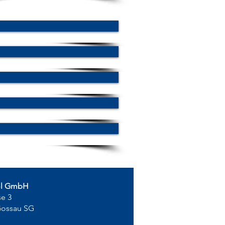
ol GmbH
se 3
Gossau SG