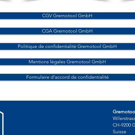
CGV Gremotool GmbH
CGA Gremotool GmbH
Politique de confidentialité Gremotool GmbH
Mentions légales Gremotool GmbH
Formulaire d'accord de confidentialité
Gremoto
Wilerstras
CH-9200 
Suisse