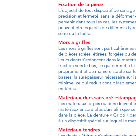
Fixation de la pièce
L'objectif de tout dispositif de serrage 
précision et fermeté, sans la déformer
parvenir dans tous les cas, les systèm
peuvent être équipés de différents type
série ou la taille.
Mors à griffes
Les mors à griffes sont particulièremen
de pièces sciées, étirées, forgées ou 
Leurs dents s’enfoncent dans le matéria
traction vers le bas, ce qui permet à l
proprement et de manière stable sur le
basses, la surépaisseur nécessaire sur 
minime, ce qui réduit considérableme
matériau.
Matériaux durs sans pré-estampa
Les matériaux forgés ou durs doivent êt
matériaux encore plus durs afin que ce
dans la pièce. La denture « Gripp » pe
à un dispositif spécial sur lequel le m
Matériaux tendres
Les dents « Gripp » s’enfoncent de man