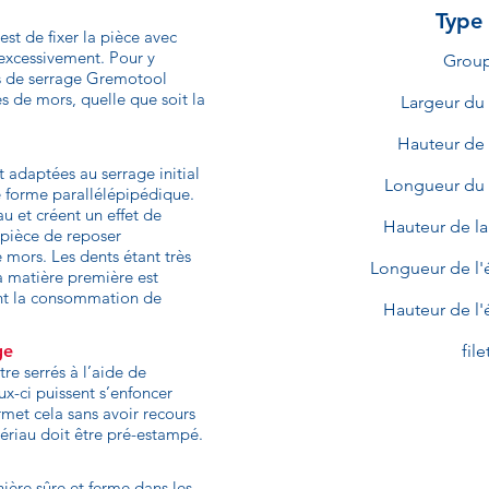
Type
est de fixer la pièce avec
 excessivement. Pour y
Grou
es de serrage Gremotool
s de mors, quelle que soit la
Largeur du
Hauteur de
t adaptées au serrage initial
Longueur du
de forme parallélépipédique.
u et créent un effet de
Hauteur de l
a pièce de reposer
 mors. Les dents étant très
Longueur de l'
la matière première est
nt la consommation de
Hauteur de l
ge
fil
re serrés à l’aide de
ux-ci puissent s’enfoncer
rmet cela sans avoir recours
atériau doit être pré-estampé.
ière sûre et ferme dans les