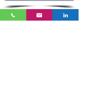
LC-150
Série SC
SC-100
SC-120
Série VC
VC-100
VC-120