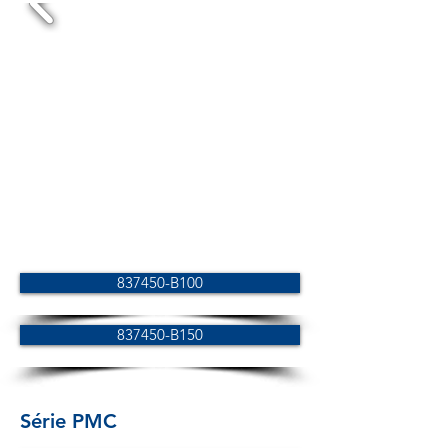
837450-B100
837450-B150
Série PMC