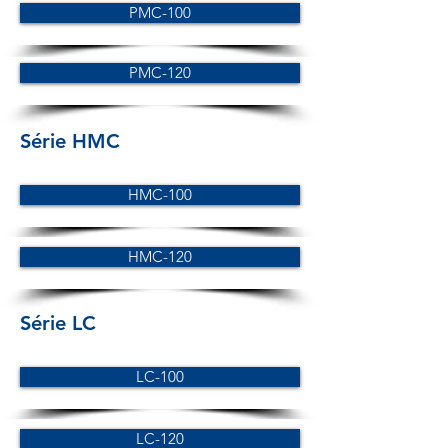
PMC-100
PMC-120
Série HMC
HMC-100
HMC-120
Série LC
LC-100
LC-120