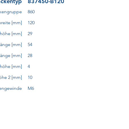
ckentyp
837450-B120
kengruppe
860
reite [mm]
120
höhe [mm]
29
länge [mm]
54
länge [mm]
28
nhöhe [mm]
4
öhe 2 [mm]
10
tengewinde
M6