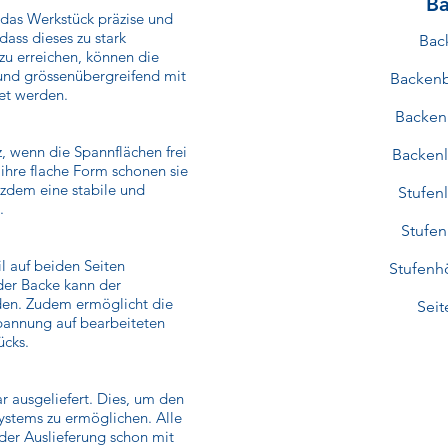
Ba
, das Werkstück präzise und
 dass dieses zu stark
Bac
zu erreichen, können die
nd grössenübergreifend mit
Backenb
et werden.
Backen
 wenn die Spannflächen frei
Backen
ihre flache Form schonen sie
tzdem eine stabile und
Stufen
.
Stufe
 auf beiden Seiten
Stufenh
der Backe kann der
den. Zudem ermöglicht die
Sei
pannung auf bearbeiteten
ücks.
 ausgeliefert. Dies, um den
ystems zu ermöglichen. Alle
er Auslieferung schon mit