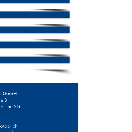
ol GmbH
se 3
Gossau SG
otool.ch