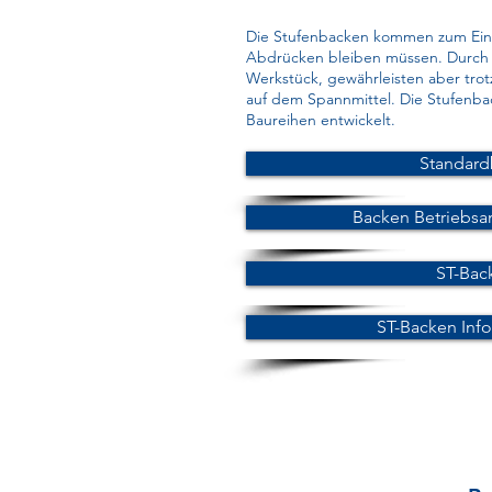
Die Stufenbacken kommen zum Einsa
Abdrücken bleiben müssen. Durch i
Werkstück, gewährleisten aber tro
auf dem Spannmittel. Die Stufenb
Baureihen entwickelt.
Standard
Backen Betriebsa
ST-Bac
ST-Backen Inf