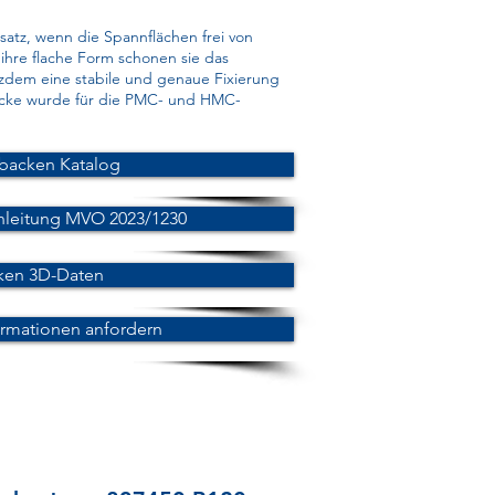
tz, wenn die Spannflächen frei von
hre flache Form schonen sie das
tzdem eine stabile und genaue Fixierung
acke wurde für die PMC- und HMC-
backen Katalog
nleitung MVO 2023/1230
ken 3D-Daten
ormationen anfordern