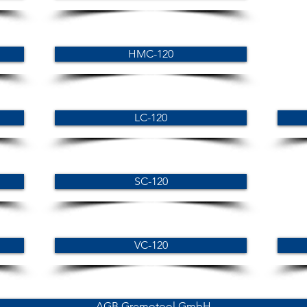
HMC-120
LC-120
SC-120
VC-120
AGB Gremotool GmbH