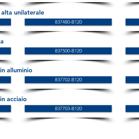
alta unilaterale
837480-B120
ca
837500-B120
n alluminio
837702-B120
n acciaio
837703-B120