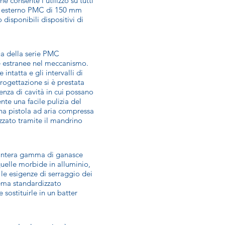
e consente l’utilizzo su tutti
ro esterno PMC di 150 mm
isponibili dispositivi di
qua della serie PMC
le estranee nel meccanismo.
intatta e gli intervalli di
ogettazione si è prestata
senza di cavità in cui possano
nte una facile pulizia del
una pistola ad aria compressa
zato tramite il mandrino
 l’intera gamma di ganasce
uelle morbide in alluminio,
 le esigenze di serraggio dei
tema standardizzato
sostituirle in un batter