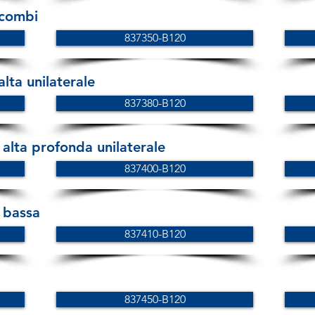
 combi
837350-B120
lta unilaterale
837380-B120
alta profonda unilaterale
837400-B120
 bassa
837410-B120
837450-B120