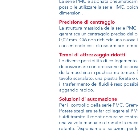
La serie PMC è azionata pneumaticamen
possibile utilizzare la serie HMC, poich
dimensioni.
Precisione di centraggio
La struttura massiccia della serie PM
garantisce un centraggio preciso dei pe
0,02 mm. Ciò non richiede una nuova 
consentendo così di risparmiare tempi 
Tempi di attrezzaggio ridotti
Le diverse possibilità di collegament
di posizionare con precisione il disposi
della macchina in pochissimo tempo. È 
tavolo scanalato, una piastra forata o 
il trasferimento dei fluidi è reso possib
aggancio rapido.
Soluzioni di automazione
Per il controllo della serie PMC, Gremo
Potete scegliere se far collegare al P
fluidi tramite il robot oppure se cont
una valvola manuale o tramite la macc
rotante. Disponiamo di soluzioni per l