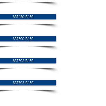
837480-B150
837500-B150
837702-B150
837703-B150