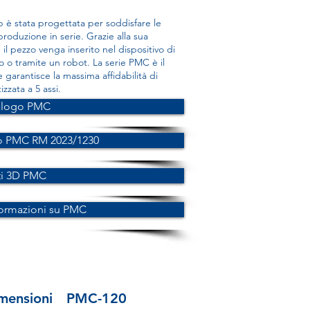
è stata progettata per soddisfare le
 produzione in serie. Grazie alla sua
 il pezzo venga inserito nel dispositivo di
o o tramite un robot. La serie PMC è il
 garantisce la massima affidabilità di
zzata a 5 assi.
alogo PMC
o PMC RM 2023/1230
ti 3D PMC
formazioni su PMC
mensioni
PMC-120