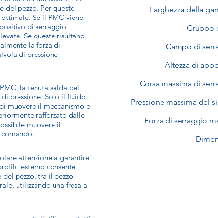
e del pezzo. Per questo
Larghezza della ga
e ottimale. Se il PMC viene
spositivo di serraggio
Gruppo d
elevate. Se queste risultano
ualmente la forza di
Campo di serr
alvola di pressione
Altezza di app
Corsa massima di serr
e PMC, la tenuta salda del
di pressione. Solo il fluido
Pressione massima del si
o di muovere il meccanismo e
eriormente rafforzato dalle
Forza di serraggio m
ossibile muovere il
di comando.
Dimen
olare attenzione a garantire
Il profilo esterno consente
e del pezzo, tra il pezzo
rale, utilizzando una fresa a