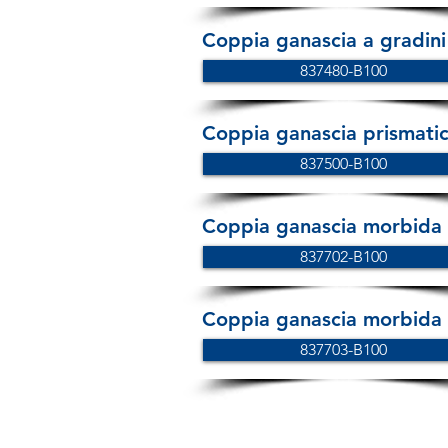
Coppia ganascia a gradini 
837480-B100
Coppia ganascia prismati
837500-B100
Coppia ganascia morbida i
837702-B100
Coppia ganascia morbida i
837703-B100