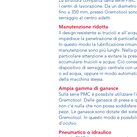
La struttura compatta della serie PMC n
i centri di lavorazione. Da un diamet
fino a 350 mm, presso Gremotool sono d
serraggio al centro adatti.
Manutenzione ridotta
Il design resistente ai trucioli e all’ac
impedisce la penetrazione di particel
In questo modo la lubrificazione rimane 
manutenzione sono più lunghi. Nella pr
particolare attenzione a evitare la pre
accumularsi trucioli e acqua. Ciò conse
dispositivo di serraggio centrale con 
o ad acqua, oppure in modo automatiz
della macchina stessa.
Ampia gamma di ganasce
Sulla serie PMC è possibile utilizzare
Gremotool. Dalle ganasce di presa a q
non c’è nulla che non possa soddisfare
pezzi. Le ganasce sono dotate del sis
Gremotool. In questo modo è possibile 
d’occhio.
Pneumatico o idraulico