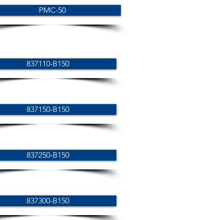
PMC-50
837110-B150
837150-B150
837250-B150
837300-B150