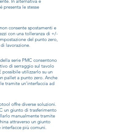
te. In alternativa è
é presenta le stesse
C non consente spostamenti e
zzi con una tolleranza di +/-
impostazione del punto zero,
di lavorazione.
o della serie PMC consentono
tivo di serraggio sul tavolo
possibile utilizzarlo su un
un pallet a punto zero. Anche
ile tramite un’interfaccia ad
tool offre diverse soluzioni.
MC un giunto di trasferimento
rollarlo manualmente tramite
hina attraverso un giunto
e interfacce più comuni.