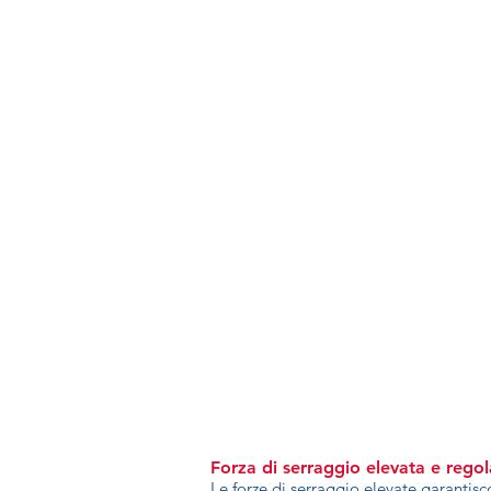
Forza di serraggio elevata e regol
Le forze di serraggio elevate garantis