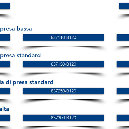
 presa bassa
837110-B120
 presa standard
837150-B120
 di presa standard
837250-B120
alta
837300-B120