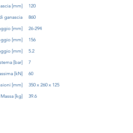
nascia [mm]
120
i ganascia
860
aggio [mm]
26-294
oggio [mm]
156
aggio [mm]
5.2
stema [bar]
7
assima [kN]
60
sioni [mm]
350 x 260 x 125
Massa [kg]
39.6