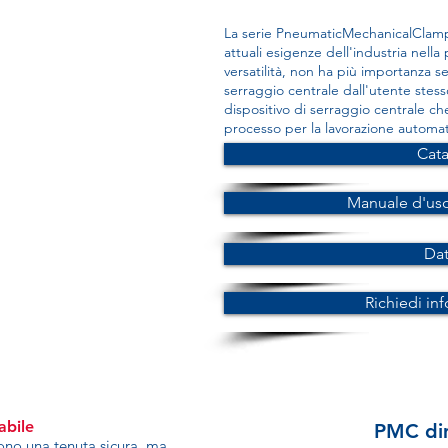
La serie PneumaticMechanicalClamp 
attuali esigenze dell'industria nella
versatilità, non ha più importanza se
serraggio centrale dall'utente stess
dispositivo di serraggio centrale che
processo per la lavorazione automati
Cat
Manuale d'us
Da
Richiedi in
abile
PMC di
cono una tenuta sicura, ma