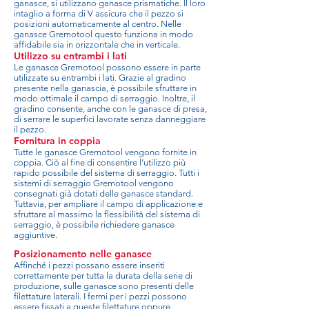
ganasce, si utilizzano ganasce prismatiche. Il loro
intaglio a forma di V assicura che il pezzo si
posizioni automaticamente al centro. Nelle
ganasce Gremotool questo funziona in modo
affidabile sia in orizzontale che in verticale.
Utilizzo su entrambi i lati
Le ganasce Gremotool possono essere in parte
utilizzate su entrambi i lati. Grazie al gradino
presente nella ganascia, è possibile sfruttare in
modo ottimale il campo di serraggio. Inoltre, il
gradino consente, anche con le ganasce di presa,
di serrare le superfici lavorate senza danneggiare
il pezzo.
Fornitura in coppia
Tutte le ganasce Gremotool vengono fornite in
coppia. Ciò al fine di consentire l’utilizzo più
rapido possibile del sistema di serraggio. Tutti i
sistemi di serraggio Gremotool vengono
consegnati già dotati delle ganasce standard.
Tuttavia, per ampliare il campo di applicazione e
sfruttare al massimo la flessibilità del sistema di
serraggio, è possibile richiedere ganasce
aggiuntive.
Posizionamento nelle ganasce
Affinché i pezzi possano essere inseriti
correttamente per tutta la durata della serie di
produzione, sulle ganasce sono presenti delle
filettature laterali. I fermi per i pezzi possono
essere fissati a queste filettature oppure