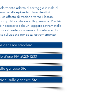
olarmente adatte al serraggio iniziale di
forma parallelepipeda. I loro denti si
un effetto di trazione verso il basso,
do pulito e stabile sulla ganascia. Poiché i
, è necessario solo un leggero sovrametallo
notevolmente il consumo di materiale. La
ata sviluppata per spazi estremamente
le ganasce standard
e d'uso RM 2023/1230
elle ganasce Std
zioni sulle ganasce Std