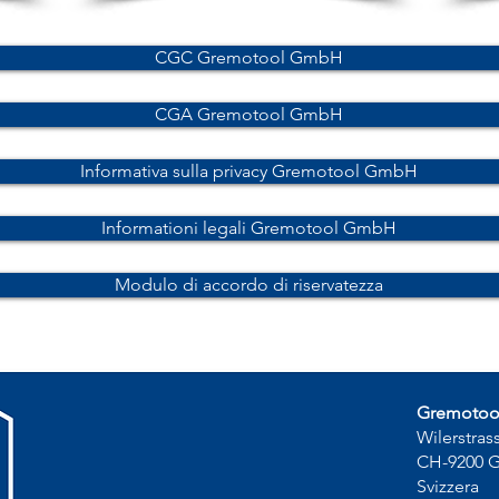
CGC Gremotool GmbH
CGA Gremotool GmbH
Informativa sulla privacy Gremotool GmbH
Informationi legali Gremotool GmbH
Modulo di accordo di riservatezza
Gremoto
Wilerstras
CH-9200 
Svizzera