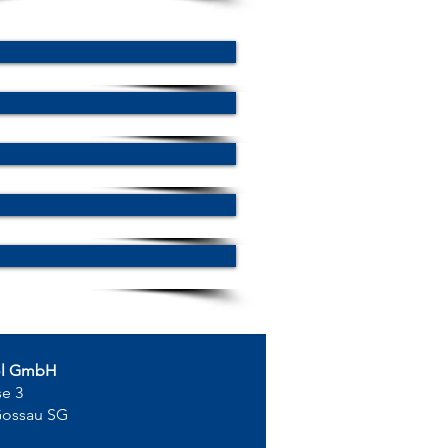
ol GmbH
se 3
Gossau SG