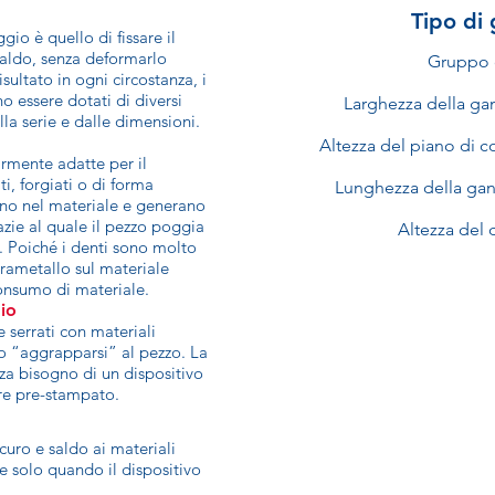
Tipo di 
gio è quello di fissare il
saldo, senza deformarlo
Gruppo 
sultato in ogni circostanza, i
 essere dotati di diversi
Larghezza della ga
la serie e dalle dimensioni.
Altezza del piano di c
rmente adatte per il
ati, forgiati o di forma
Lunghezza della gan
rano nel materiale e generano
razie al quale il pezzo poggia
Altezza del
a. Poiché i denti sono molto
vrametallo sul materiale
consumo di materiale.
io
e serrati con materiali
no “aggrapparsi” al pezzo. La
za bisogno di un dispositivo
ere pre-stampato.
curo e saldo ai materiali
e solo quando il dispositivo