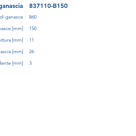
ganascia
837110-B150
di ganasce
860
nasce [mm]
150
ottura [mm]
11
ascia [mm]
26
 dente [mm]
3