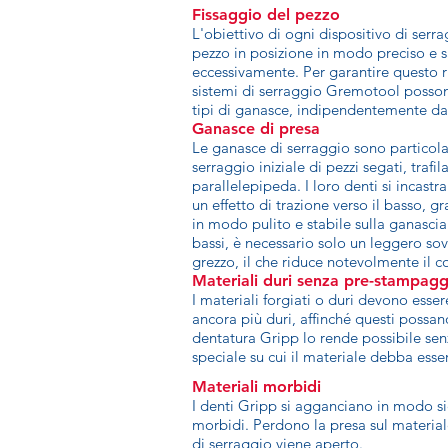
Fissaggio del pezzo
L'obiettivo di ogni dispositivo di serrag
pezzo in posizione in modo preciso e 
eccessivamente. Per garantire questo ri
sistemi di serraggio Gremotool possono
tipi di ganasce, indipendentemente dal
Ganasce di presa
Le ganasce di serraggio sono particola
serraggio iniziale di pezzi segati, trafil
parallelepipeda. I loro denti si incast
un effetto di trazione verso il basso, g
in modo pulito e stabile sulla ganasci
bassi, è necessario solo un leggero so
grezzo, il che riduce notevolmente il 
Materiali duri senza pre-stampagg
I materiali forgiati o duri devono esser
ancora più duri, affinché questi possa
dentatura Gripp lo rende possibile sen
speciale su cui il materiale debba ess
Materiali morbidi
I denti Gripp si agganciano in modo si
morbidi. Perdono la presa sul material
di serraggio viene aperto.