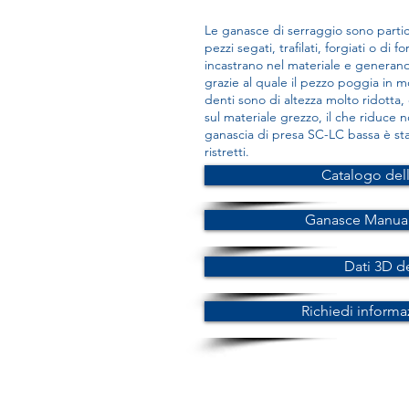
Le ganasce di serraggio sono partic
pezzi segati, trafilati, forgiati o di 
incastrano nel materiale e generano 
grazie al quale il pezzo poggia in mo
denti sono di altezza molto ridotta
sul materiale grezzo, il che riduce 
ganascia di presa SC-LC bassa è st
ristretti.
Catalogo del
Ganasce Manual
Dati 3D d
Richiedi informa