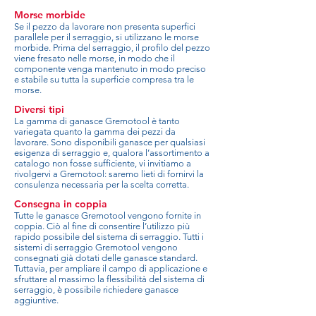
Morse morbide
Se il pezzo da lavorare non presenta superfici
parallele per il serraggio, si utilizzano le morse
morbide. Prima del serraggio, il profilo del pezzo
viene fresato nelle morse, in modo che il
componente venga mantenuto in modo preciso
e stabile su tutta la superficie compresa tra le
morse.
Diversi tipi
La gamma di ganasce Gremotool è tanto
variegata quanto la gamma dei pezzi da
lavorare. Sono disponibili ganasce per qualsiasi
esigenza di serraggio e, qualora l’assortimento a
catalogo non fosse sufficiente, vi invitiamo a
rivolgervi a Gremotool: saremo lieti di fornirvi la
consulenza necessaria per la scelta corretta.
Consegna in coppia
Tutte le ganasce Gremotool vengono fornite in
coppia. Ciò al fine di consentire l’utilizzo più
rapido possibile del sistema di serraggio. Tutti i
sistemi di serraggio Gremotool vengono
consegnati già dotati delle ganasce standard.
Tuttavia, per ampliare il campo di applicazione e
sfruttare al massimo la flessibilità del sistema di
serraggio, è possibile richiedere ganasce
aggiuntive.