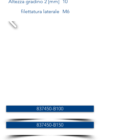
Altezza gradino 2 [mm]
10
filettatura laterale
M6
837450-B100
837450-B150