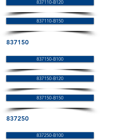
837110-B120
837110-B150
837150
837150-B100
837150-B120
837150-B150
837250
837250-B100