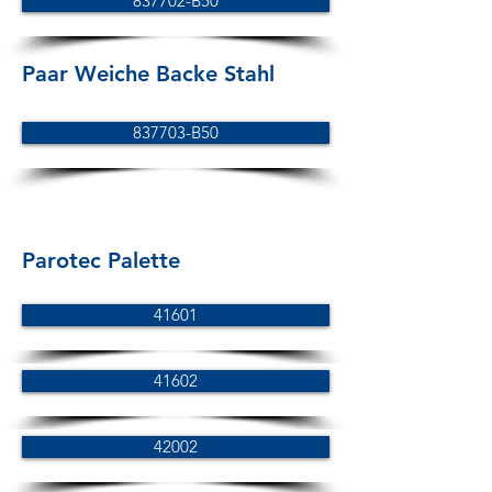
837702-B50
Paar Weiche Backe Stahl
837703-B50
Parotec Palette
41601
41602
42002