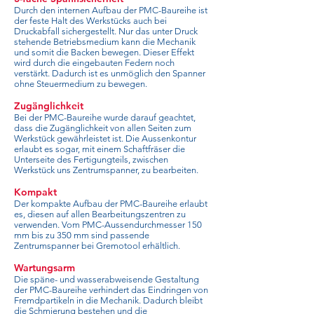
Durch den internen Aufbau der PMC-Baureihe ist
der feste Halt des Werkstücks auch bei
Druckabfall sichergestellt. Nur das unter Druck
stehende Betriebsmedium kann die Mechanik
und somit die Backen bewegen. Dieser Effekt
wird durch die eingebauten Federn noch
verstärkt. Dadurch ist es unmöglich den Spanner
ohne Steuermedium zu bewegen.
Zugänglichkeit
Bei der PMC-Baureihe wurde darauf geachtet,
dass die Zugänglichkeit von allen Seiten zum
Werkstück gewährleistet ist. Die Aussenkontur
erlaubt es sogar, mit einem Schaftfräser die
Unterseite des Fertigungteils, zwischen
Werkstück uns Zentrumspanner, zu bearbeiten.
Kompakt
Der kompakte Aufbau der PMC-Baureihe erlaubt
es, diesen auf allen Bearbeitungszentren zu
verwenden. Vom PMC-Aussendurchmesser 150
mm bis zu 350 mm sind passende
Zentrumspanner bei Gremotool erhältlich.
Wartungsarm
Die späne- und wasserabweisende Gestaltung
der PMC-Baureihe verhindert das Eindringen von
Fremdpartikeln in die Mechanik. Dadurch bleibt
die Schmierung bestehen und die