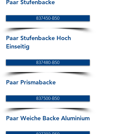
Paar Stufenbacke
837450-B50
Paar Stufenbacke Hoch
Einseitig
837480-B50
Paar Prismabacke
837500-B50
Paar Weiche Backe Aluminium