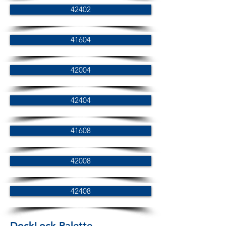
42402
41604
42004
42404
41608
42008
42408
DockLock Palette