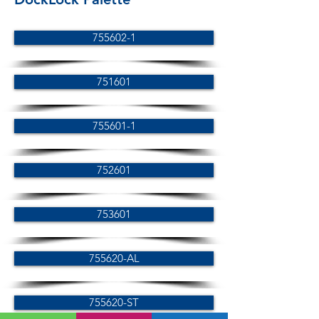
755602-1
751601
755601-1
752601
753601
755620-AL
755620-ST