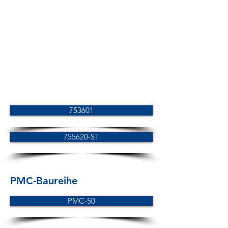
753601
755620-ST
PMC-Baureihe
PMC-50