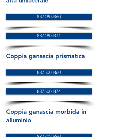
alta unilaterale
837480-B60
837480-B74
Coppia ganascia prismatica
837500-B60
837500-B74
Coppia ganascia morbida in
alluminio
837702-B60