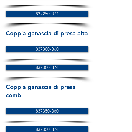
837250-B74
Coppia ganascia di presa alta
837300-B60
837300-B74
Coppia ganascia di presa
combi
837350-B60
837350-B74