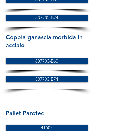
837702-B74
Coppia ganascia morbida in
acciaio
837703-B60
837703-B74
Pallet Parotec
41602