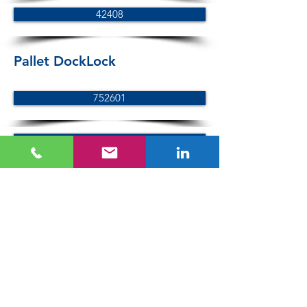
42408
Pallet DockLock
752601
753601
755620-AL
755620-ST
751610 ST-2