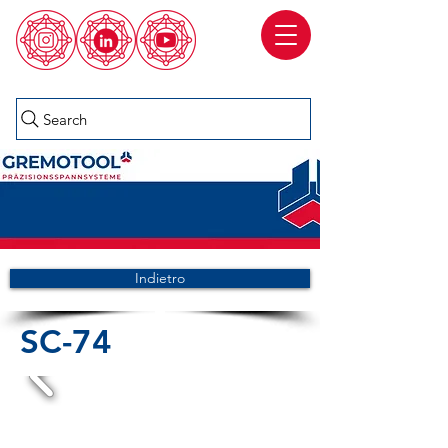
Search
Indietro
SC-74