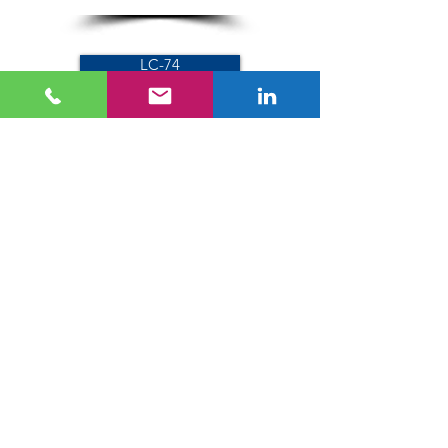
LC-74
Serie SC
SC-34
SC-40
SC-50
SC-60