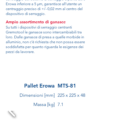
Erowa inferiore a 5 µm, garantisce all’utente un
centraggio preciso di +/- 0,02 mm al centro del
dispositivo di serraggio.
Ampio assortimento di ganasce
Su tutti i dispositivi di serraggio centranti
Gremotool le ganasce sono intercambiabili tra
loro. Dalle ganasce di presa a quelle morbide in
alluminio, non c’è richiesta che non possa essere
soddisfatta per quanto riguarda le esigenze dei
pezzi da lavorare.
Pallet Erowa
MTS-81
Dimensioni [mm]
225 x 225 x 48
Massa [kg]
7.1