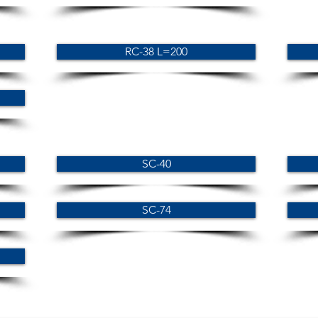
RC-38 L=200
SC-40
SC-74