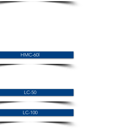
HMC-60l
LC-50
LC-100