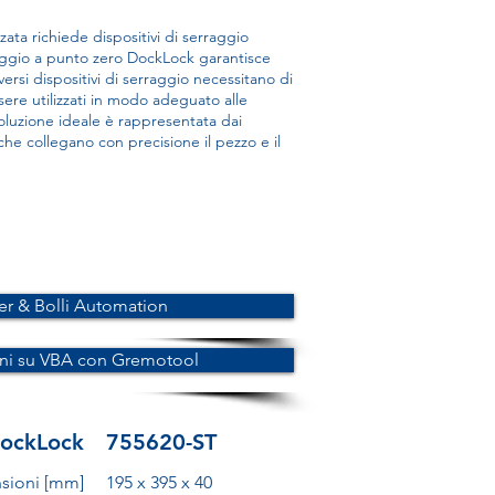
ta richiede dispositivi di serraggio
erraggio a punto zero DockLock garantisce
iversi dispositivi di serraggio necessitano di
ere utilizzati in modo adeguato alle
oluzione ideale è rappresentata dai
che collegano con precisione il pezzo e il
er & Bolli Automation
oni su VBA con Gremotool
DockLock
755620-ST
sioni [mm]
195 x 395 x 40