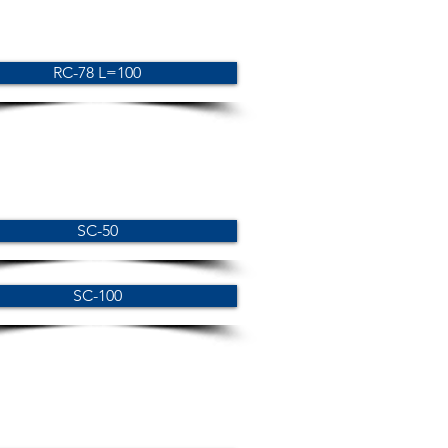
RC-78 L=100
SC-50
SC-100