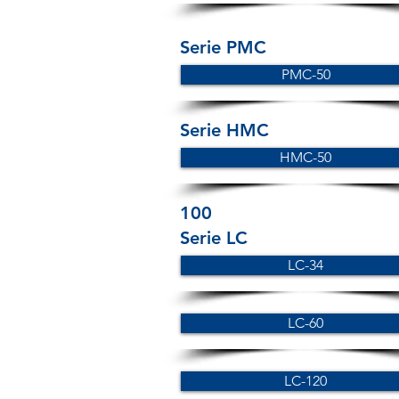
Serie PMC
PMC-50
Serie HMC
HMC-50
100
Serie LC
LC-34
LC-60
LC-120