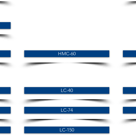
HMC-60
LC-40
LC-74
LC-150