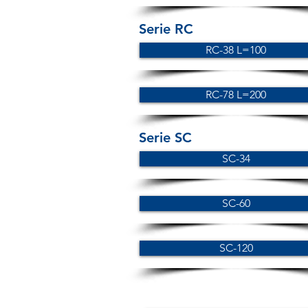
Serie RC
RC-38 L=100
RC-78 L=200
Serie SC
SC-34
SC-60
SC-120