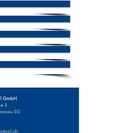
ol GmbH
se 3
Gossau SG
otool.ch