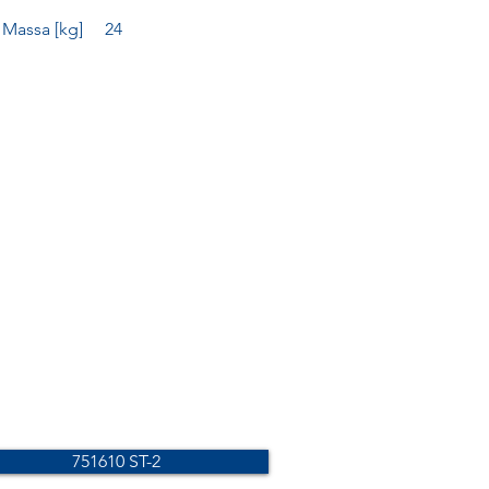
Massa [kg]
24
751610 ST-2