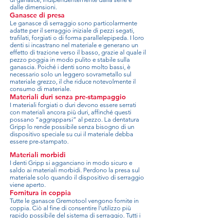
dalle dimensioni.
Ganasce di presa
Le ganasce di serraggio sono particolarmente
adatte per il serraggio iniziale di pezzi segati,
trafilati, forgiati o di forma parallelepipeda. I loro
denti si incastrano nel materiale e generano un
effetto di trazione verso il basso, grazie al quale il
pezzo poggia in modo pulito e stabile sulla
ganascia. Poiché i denti sono molto bassi, è
necessario solo un leggero sovrametallo sul
materiale grezzo, il che riduce notevolmente il
consumo di materiale.
Materiali duri senza pre-stampaggio
I materiali forgiati o duri devono essere serrati
con materiali ancora più duri, affinché questi
possano “aggrapparsi” al pezzo. La dentatura
Gripp lo rende possibile senza bisogno di un
dispositivo speciale su cui il materiale debba
essere pre-stampato.
Materiali morbidi
I denti Gripp si agganciano in modo sicuro e
saldo ai materiali morbidi. Perdono la presa sul
materiale solo quando il dispositivo di serraggio
viene aperto.
Fornitura in coppia
Tutte le ganasce Gremotool vengono fornite in
coppia. Ciò al fine di consentire l’utilizzo più
rapido possibile del sistema di serraggio. Tutti i