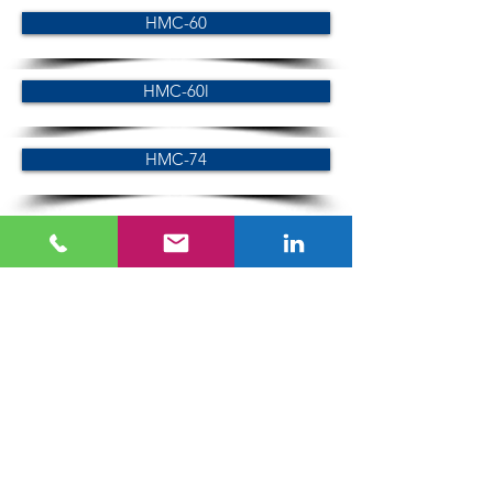
HMC-60
HMC-60l
HMC-74
Serie LC
LC-60
LC-74
Serie SC
SC-60