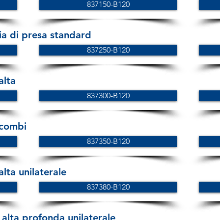
837150-B120
 di presa standard
837250-B120
alta
837300-B120
 combi
837350-B120
lta unilaterale
837380-B120
alta profonda unilaterale