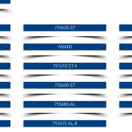
755620-ST
766000
751610 ST-4
755660-ST
755680-AL
751615 AL-8