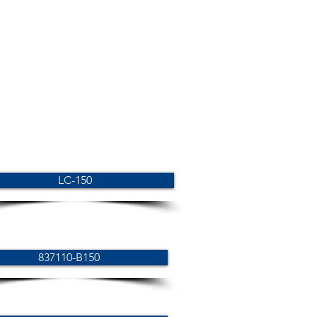
LC-150
837110-B150