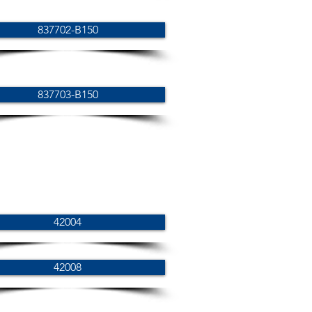
837702-B150
837703-B150
42004
42008