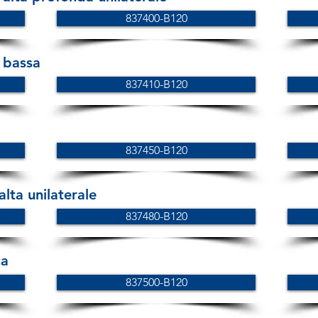
837400-B120
 bassa
837410-B120
837450-B120
lta unilaterale
837480-B120
ca
837500-B120