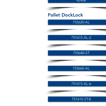
42408
Pallet DockLock
755620-AL
751615 AL-2
755640-ST
755660-AL
751615 AL-6
751610 ST-8