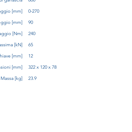
aggio [mm]
0-270
oggio [mm]
90
aggio [Nm]
240
assima [kN]
65
chiave [mm]
12
sioni [mm]
322 x 120 x 78
Massa [kg]
23.9