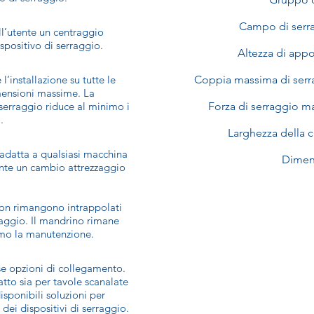
Campo di serr
all’utente un centraggio
spositivo di serraggio.
Altezza di app
 l’installazione su tutte le
Coppia massima di serr
imensioni massime. La
 serraggio riduce al minimo i
Forza di serraggio m
.
Larghezza della 
 adatta a qualsiasi macchina
Dimen
sente un cambio attrezzaggio
 non rimangono intrappolati
raggio. Il mandrino rimane
nimo la manutenzione.
se opzioni di collegamento.
tto sia per tavole scanalate
disponibili soluzioni per
dei dispositivi di serraggio.