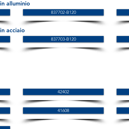
n alluminio
837702-B120
n acciaio
837703-B120
42402
41608