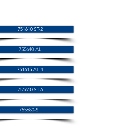
751610 ST-2
755640-AL
751615 AL-4
751610 ST-6
755680-ST