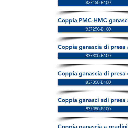
837150-B100
Coppia PMC-HMC ganascia
837250-B100
Coppia ganascia di presa 
837300-B100
Coppia ganascia di presa
837350-B100
Coppia ganasci adi presa a
837380-B100
Coppia ganascia a gradini 