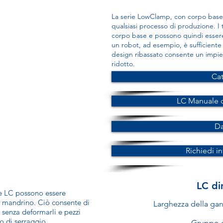
La serie LowClamp, con corpo base
qualsiasi processo di produzione. I 
corpo base e possono quindi essere
un robot, ad esempio, è sufficiente in
design ribassato consente un impi
ridotto.
Ca
LC Manuale 
Da
Richiedi i
LC di
rie LC possono essere
l mandrino. Ciò consente di
Larghezza della ga
a senza deformarli e pezzi
o di serraggio.
Gruppo d