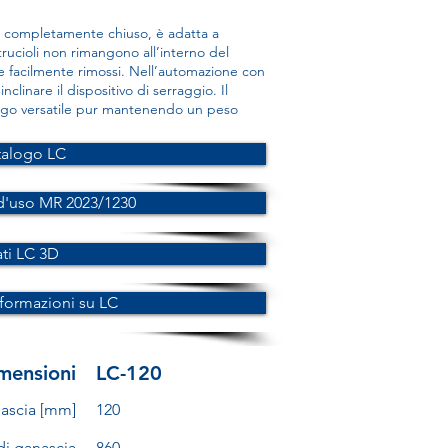
 completamente chiuso, è adatta a
trucioli non rimangono all’interno del
 facilmente rimossi. Nell’automazione con
clinare il dispositivo di serraggio. Il
ego versatile pur mantenendo un peso
talogo LC
d'uso MR 2023/1230
ti LC 3D
nformazioni su LC
mensioni
LC-120
nascia [mm]
120
i ganascia
860