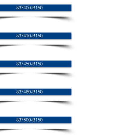
837400-B150
837410-B150
837450-B150
837480-B150
837500-B150