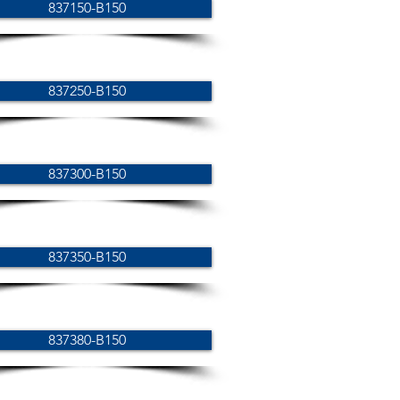
837150-B150
837250-B150
837300-B150
837350-B150
837380-B150