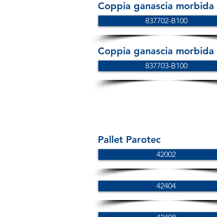
Coppia ganascia morbida i
837702-B100
Coppia ganascia morbida i
837703-B100
Pallet Parotec
42002
42404