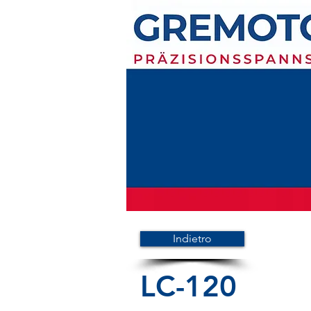
Indietro
LC-120