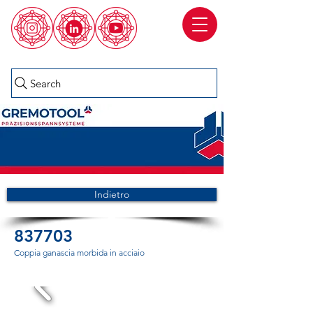
Search
Indietro
837703
Coppia ganascia morbida in acciaio