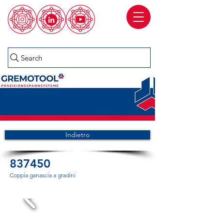
Search
Indietro
837450
Coppia ganascia a gradini