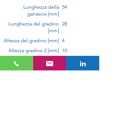
Lunghezza della
54
ganascia [mm]
Lunghezza del gradino
28
[mm]
Altezza del gradino [mm]
4
Altezza gradino 2 [mm]
10
filettatura laterale
M6
837450-B100
Tipo di ganascia
837450-B120