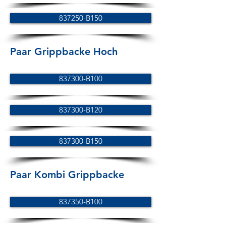
837250-B150
Paar Grippbacke Hoch
837300-B100
837300-B120
837300-B150
Paar Kombi Grippbacke
837350-B100