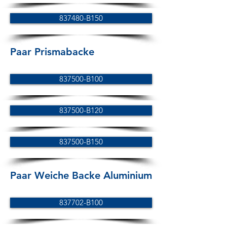
837480-B150
Paar Prismabacke
837500-B100
837500-B120
837500-B150
Paar Weiche Backe Aluminium
837702-B100