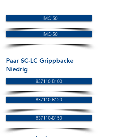
HMC-50
HMC-50
Paar SC-LC Grippbacke
Niedrig
837110-B100
837110-B120
837110-B150