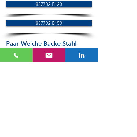
837702-B120
837702-B150
Paar Weiche Backe Stahl
837703-B100
837703-B120
837703-B150
Parotec Palette