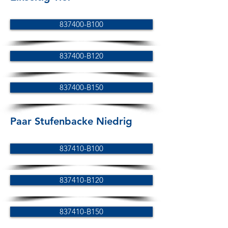
837400-B100
837400-B120
837400-B150
Paar Stufenbacke Niedrig
837410-B100
837410-B120
837410-B150