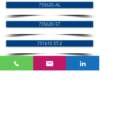
755620-AL
755620-ST
751610 ST-2
751615 AL-2
766000
755640-AL
755640-ST