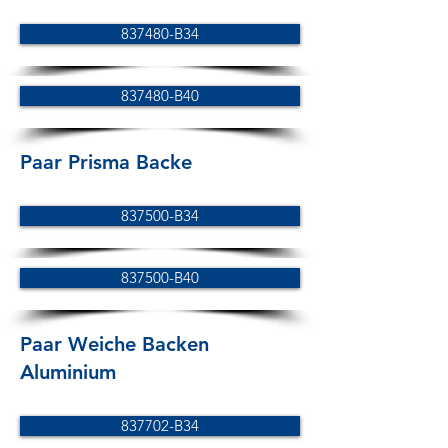
837480-B34
837480-B40
Paar Prisma Backe
837500-B34
837500-B40
Paar Weiche Backen
Aluminium
837702-B34