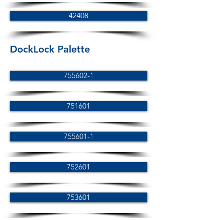
42408
DockLock Palette
755602-1
751601
755601-1
752601
753601