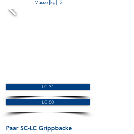
Masse [kg]
2
LC-34
LC-50
Paar SC-LC Grippbacke