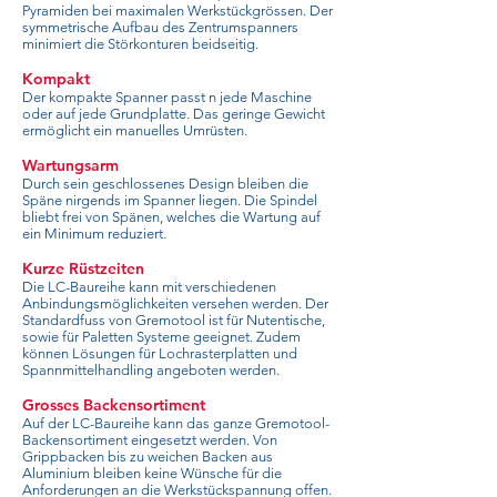
Pyramiden bei maximalen Werkstückgrössen. Der
symmetrische Aufbau des Zentrumspanners
minimiert die Störkonturen beidseitig.
Kompakt
Der kompakte Spanner passt n jede Maschine
oder auf jede Grundplatte. Das geringe Gewicht
ermöglicht ein manuelles Umrüsten.
Wartungsarm
Durch sein geschlossenes Design bleiben die
Späne nirgends im Spanner liegen. Die Spindel
bliebt frei von Spänen, welches die Wartung auf
ein Minimum reduziert.
Kurze Rüstzeiten
Die LC-Baureihe kann mit verschiedenen
Anbindungsmöglichkeiten versehen werden. Der
Standardfuss von Gremotool ist für Nutentische,
sowie für Paletten Systeme geeignet. Zudem
können Lösungen für Lochrasterplatten und
Spannmittelhandling angeboten werden.
Grosses Backensortiment
Auf der LC-Baureihe kann das ganze Gremotool-
Backensortiment eingesetzt werden. Von
Grippbacken bis zu weichen Backen aus
Aluminium bleiben keine Wünsche für die
Anforderungen an die Werkstückspannung offen.