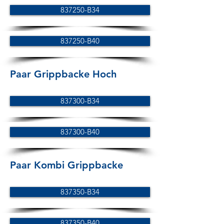
837250-B34
837250-B40
Paar Grippbacke Hoch
837300-B34
837300-B40
Paar Kombi Grippbacke
837350-B34
837350-B40