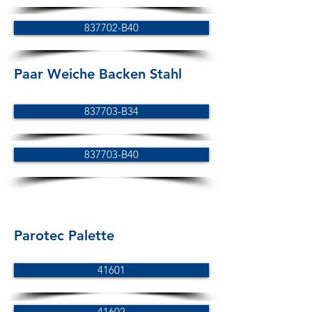
837702-B40
Paar Weiche Backen Stahl
837703-B34
837703-B40
Parotec Palette
41601
41602