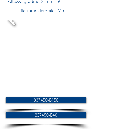
Altezza gradino 2 [mm]
9
filettatura laterale
M5
837450-B150
837450-B40