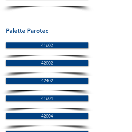
Palette Parotec
41602
42002
42402
41604
42004