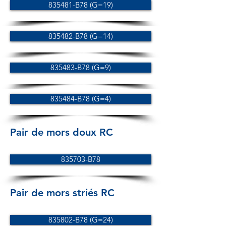
835481-B78 (G=19)
835482-B78 (G=14)
835483-B78 (G=9)
835484-B78 (G=4)
Pair de mors doux RC
835703-B78
Pair de mors striés RC
835802-B78 (G=24)