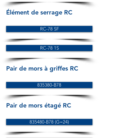
Élément de serrage RC
RC-78 SF
RC-78 1S
Pair de mors à griffes RC
835380-B78
Pair de mors étagé RC
835480-B78 (G=24)