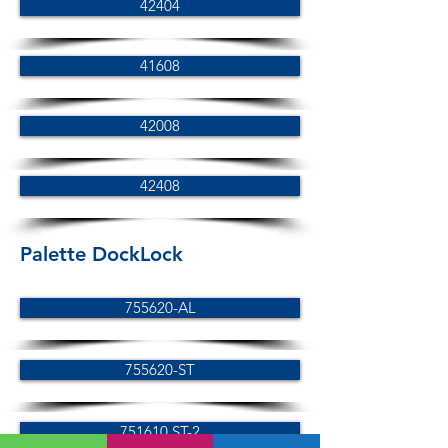
42404
41608
42008
42408
Palette DockLock
755620-AL
755620-ST
751610 ST-2