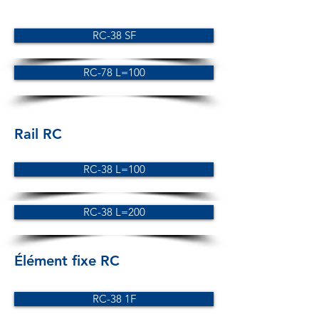
RC-38 SF
RC-78 L=100
Rail RC
RC-38 L=100
RC-38 L=200
Élément fixe RC
RC-38 1F