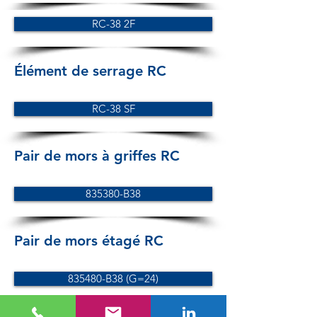
RC-38 2F
Élément de serrage RC
RC-38 SF
Pair de mors à griffes RC
835380-B38
Pair de mors étagé RC
835480-B38 (G=24)