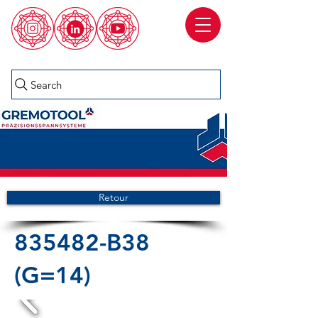
Search
Retour
835482-B38
(G=14)