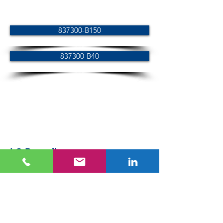
837300-B150
837300-B40
LC-Baureihe
LC-34
LC-40