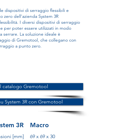
dispositivi di serraggio flessibili e
nto zero dell’azienda System 3R
sibilità. I diversi dispositivi di serraggio
e per poter essere utilizzati in modo
 serrare. La soluzione ideale è
rraggio di Gremotool, che collegano con
erraggio a punto zero.
il catalogo Gremotool
 su System 3R con Gremotool
ystem 3R
Macro
sioni [mm]
69 x 69 x 30