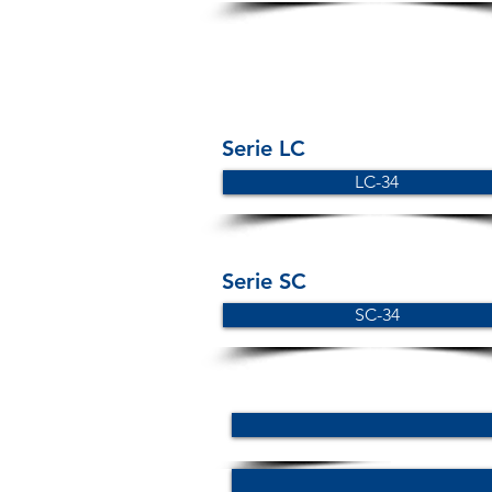
Serie LC
LC-34
Serie SC
SC-34