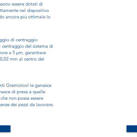
ssono essere dotati di
ettamente nel dispositivo
odo ancora più ottimale lo
rraggio di centraggio
 centraggio del sistema di
iore a 5 µm, garantisce
- 0,02 mm al centro del
tranti Gremotool le ganasce
nasce di presa a quelle
a che non possa essere
enze dei pezzi da lavorare.