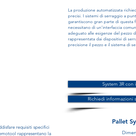
La produzione automatizzata richiede 
precisi. I sistemi di serraggio a pu
garantiscono gran parte di questa fles
necessitano di un’interfaccia comun
adeguato alle esigenze del pezzo da
rappresentata dai dispositivi di se
precisione il pezzo e il sistema di s
System 3R con 
Richiedi informazioni
Pallet S
disfare requisiti specifici
Dimen
Gremotool rappresentano la