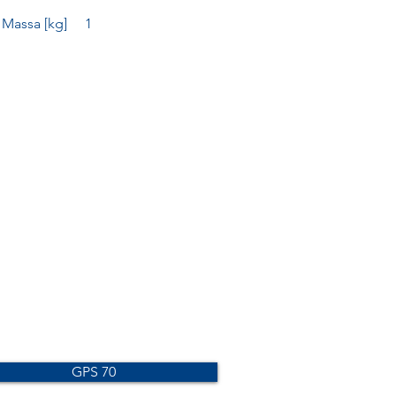
Massa [kg]
1
GPS 70