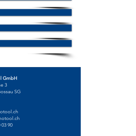
ol GmbH
se 3
Gossau SG
otool.ch
otool.ch
 03 90