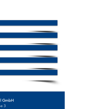
ol GmbH
se 3