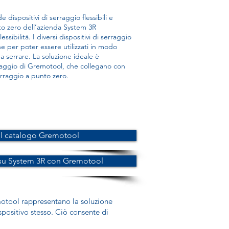
dispositivi di serraggio flessibili e
nto zero dell’azienda System 3R
sibilità. I diversi dispositivi di serraggio
e per poter essere utilizzati in modo
 serrare. La soluzione ideale è
rraggio di Gremotool, che collegano con
serraggio a punto zero.
il catalogo Gremotool
 su System 3R con Gremotool
remotool rappresentano la soluzione
spositivo stesso. Ciò consente di