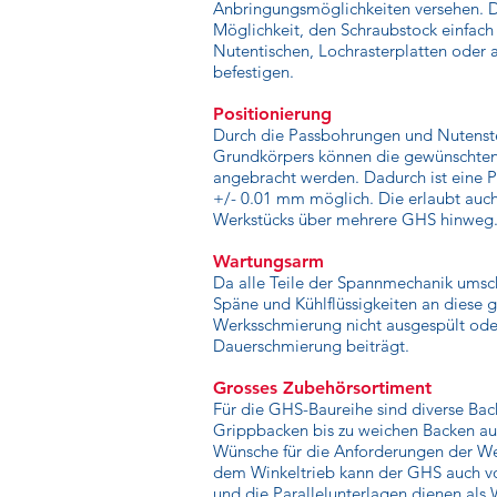
Anbringungsmöglichkeiten versehen. De
Möglichkeit, den Schraubstock einfach 
Nutentischen, Lochrasterplatten oder 
befestigen.
Positionierung
Durch die Passbohrungen und Nutenste
Grundkörpers können die gewünschten
angebracht werden. Dadurch ist eine P
+/- 0.01 mm möglich. Die erlaubt auc
Werkstücks über mehrere GHS hinweg
Wartungsarm
Da alle Teile der Spannmechanik umsc
Späne und Kühlflüssigkeiten an diese 
Werksschmierung nicht ausgespült oder
Dauerschmierung beiträgt.
Grosses Zubehörsortiment
Für die GHS-Baureihe sind diverse Back
Grippbacken bis zu weichen Backen au
Wünsche für die Anforderungen der We
dem Winkeltrieb kann der GHS auch v
und die Parallelunterlagen dienen als