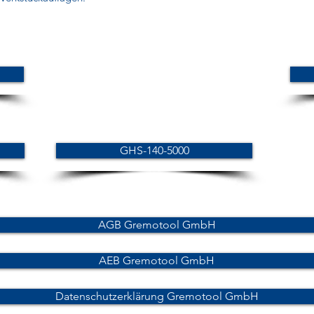
GHS-140-5000
AGB Gremotool GmbH
AEB Gremotool GmbH
Datenschutzerklärung Gremotool GmbH