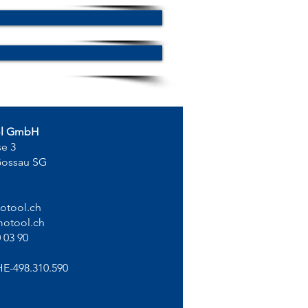
ol GmbH
se 3
Gossau SG
otool.ch
otool.ch
 03 90
HE-498.310.590