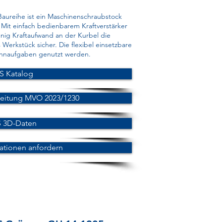
ureihe ist ein Maschinenschraubstock
. Mit einfach bedienbarem Kraftverstärker
enig Kraftaufwand an der Kurbel die
 Werkstück sicher. Die flexibel einsetzbare
annaufgaben genutzt werden.
S Katalog
leitung MVO 2023/1230
 3D-Daten
ationen anfordern