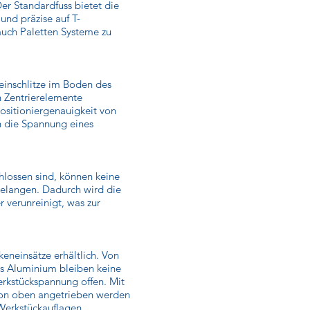
r Standardfuss bietet die
und präzise auf T-
auch Paletten Systeme zu
inschlitze im Boden des
 Zentrierelemente
ositioniergenauigkeit von
h die Spannung eines
.
hlossen sind, können keine
gelangen. Dadurch wird die
 verunreinigt, was zur
eneinsätze erhältlich. Von
s Aluminium bleiben keine
rkstückspannung offen. Mit
on oben angetrieben werden
 Werkstückauflagen.