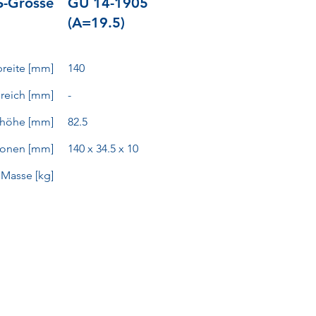
-Grösse
GU 14-1905
(A=19.5)
reite [mm]
140
reich [mm]
-
ehöhe [mm]
82.5
onen [mm]
140 x 34.5 x 10
Masse [kg]