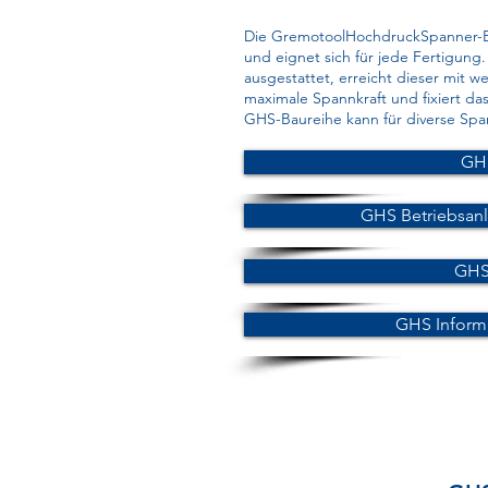
Die GremotoolHochdruckSpanner-Ba
und eignet sich für jede Fertigung
ausgestattet, erreicht dieser mit w
maximale Spannkraft und fixiert das
GHS-Baureihe kann für diverse Sp
GH
GHS Betriebsan
GHS
GHS Inform