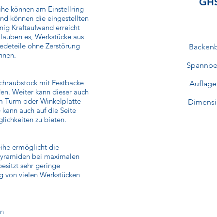
GHS
he können am Einstellring
end können die eingestellten
ig Kraftaufwand erreicht
rlauben es, Werkstücke aus
edeteile ohne Zerstörung
Backenb
nnen.
Spannbe
chraubstock mit Festbacke
Auflag
en. Weiter kann dieser auch
em Turm oder Winkelplatte
Dimensi
kann auch auf die Seite
ichkeiten zu bieten.
ihe ermöglicht die
 Pyramiden bei maximalen
sitzt sehr geringe
ng von vielen Werkstücken
en