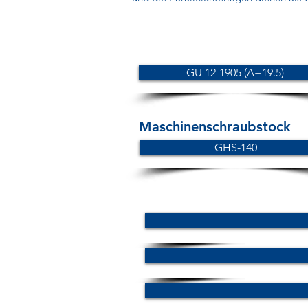
GU 12-1905 (A=19.5)
Maschinenschraubstock
GHS-140