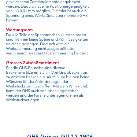
gewünschten Zentrierelemente angebracht
werden. Dadurch ist eine Positioniergenauigkeit
von +/- 0.01 mm möglich. Die erlaubt auch die
Spannung eines Werkstücks über mehrere GHS
hinweg.
Wartungsarm
Da alle Teile der Spannmechanik umschlossen
sind, können keine Späne und Kühlflüssigkeiten
an diese gelangen. Dadurch wird die
Werksschmierung nicht ausgespült oder
verunreinigt, was zur Dauerschmierung beiträgt.
Grosses Zubehörsortiment
Für die GHS-Baureihe sind diverse
Backeneinsätze erhältlich. Von Grippbacken bis
zu weichen Backen aus Aluminium bleiben keine
Wünsche für die Anforderungen der
Werkstückspannung offen. Mit dem Winkeltrieb
kann der GHS auch von oben angetrieben
werden und die Parallelunterlagen dienen als
Werkstückauflagen.
GHS-Grösse
GU 12-1906