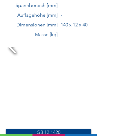
Spannbereich [mm]
-
Auflagehöhe [mm]
-
Dimensionen [mm]
140 x 12 x 40
Masse [kg]
GB 12-1420