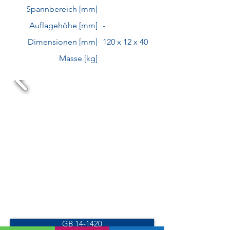
Spannbereich [mm]
-
Auflagehöhe [mm]
-
Dimensionen [mm]
120 x 12 x 40
Masse [kg]
GB 14-1420