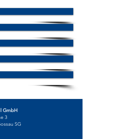
ol GmbH
se 3
Gossau SG