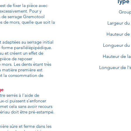
Type
est de fixer la pièce avec
 excessivement. Pour y
Grou
es de serrage Gremotool
s de mors, quelle que soit la
Largeur du
Hauteur de
t adaptées au serrage initial
Longueur du
de forme parallélépipédique.
u et créent un effet de
Hauteur de l
a pièce de reposer
 mors. Les dents étant très
Longueur de l'
la matière première est
nt la consommation de
ge
re serrés à l’aide de
ux-ci puissent s’enfoncer
rmet cela sans avoir recours
atériau doit être pré-estampé.
ière sûre et ferme dans les