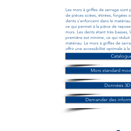
Les mors à griffes de serrage sont p
de pièces sciées, étirées, forgées 
dents s’enfoncent dans le matériau e
ce qui permet à la pièce de repose
mors. Les dents étant très basses, l
première est minime, ce qui rédui
matériau. Le mors à griffes de serr
offrir une accessibilité optimale à la
Catalogu
Mors standard mod
Données 3D 
Demander des informa