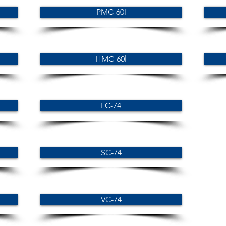
PMC-60l
HMC-60l
LC-74
SC-74
VC-74