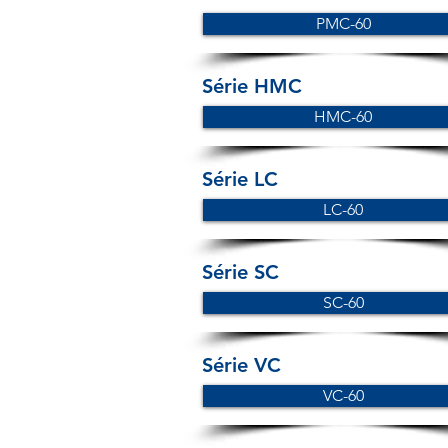
PMC-60
Série HMC
HMC-60
Série LC
LC-60
Série SC
SC-60
Série VC
VC-60