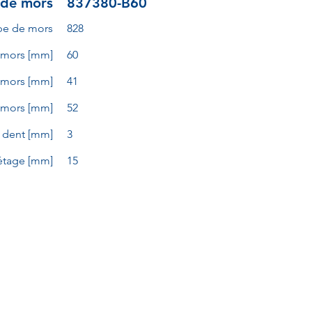
 de mors
837380-B60
pe de mors
828
 mors [mm]
60
 mors [mm]
41
 mors [mm]
52
a dent [mm]
3
étage [mm]
15