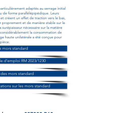
articulièrement adaptés au serrage initial
ou de forme parallélépipédique. Leurs
t créent un effet de traction vers le bas,
r proprement et de manière stable sur le
a surépaisseur nécessaire sur la matière
t considérablement la consommation de
age haute unilatérale a été conçue pour
 pièce.
e mors standard
e d'emploi RM 2023/1230
des mors standard
tions sur les mors standard