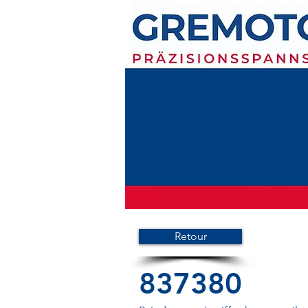
Retour
837380