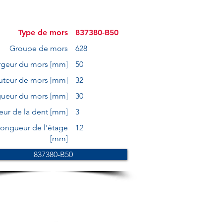
Type de mors
837380-B50
Groupe de mors
628
rgeur du mors [mm]
50
uteur de mors [mm]
32
ueur du mors [mm]
30
eur de la dent [mm]
3
ongueur de l'étage
12
[mm]
837380-B50