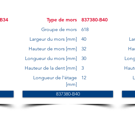
-B34
Type de mors
837380-B40
Groupe de mors
618
Largeur du mors [mm]
40
La
Hauteur de mors [mm]
32
Ha
Longueur du mors [mm]
30
Long
Hauteur de la dent [mm]
3
Haut
Longueur de l'étage
12
L
[mm]
837380-B40