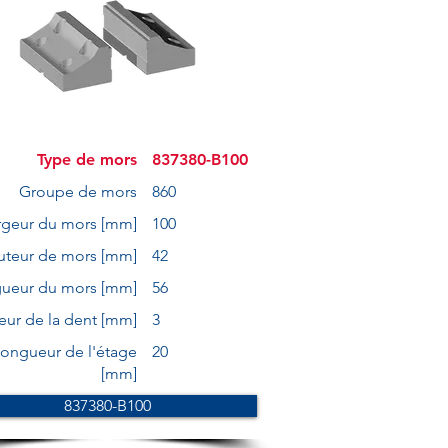
Type de mors
837380-B100
Groupe de mors
860
rgeur du mors [mm]
100
uteur de mors [mm]
42
ueur du mors [mm]
56
eur de la dent [mm]
3
ongueur de l'étage
20
[mm]
837380-B100