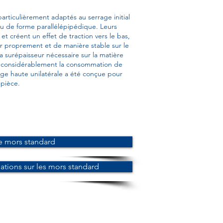
particulièrement adaptés au serrage initial
ou de forme parallélépipédique. Leurs
et créent un effet de traction vers le bas,
r proprement et de manière stable sur le
la surépaisseur nécessaire sur la matière
t considérablement la consommation de
age haute unilatérale a été conçue pour
 pièce.
e mors standard
tions sur les mors standard