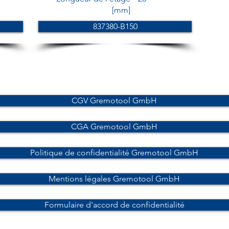
[mm]
837380-B150
CGV Gremotool GmbH
CGA Gremotool GmbH
Politique de confidentialité Gremotool GmbH
Mentions légales Gremotool GmbH
Formulaire d'accord de confidentialité