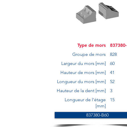
Type de mors
837380
Groupe de mors
828
Largeur du mors [mm]
60
Hauteur de mors [mm]
41
Longueur du mors [mm]
52
Hauteur de la dent [mm]
3
Longueur de l'étage
15
[mm]
837380-B60