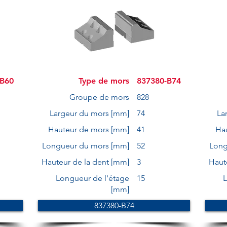
-B60
Type de mors
837380-B74
Groupe de mors
828
Largeur du mors [mm]
74
La
Hauteur de mors [mm]
41
Ha
Longueur du mors [mm]
52
Long
Hauteur de la dent [mm]
3
Haut
Longueur de l'étage
15
L
[mm]
837380-B74