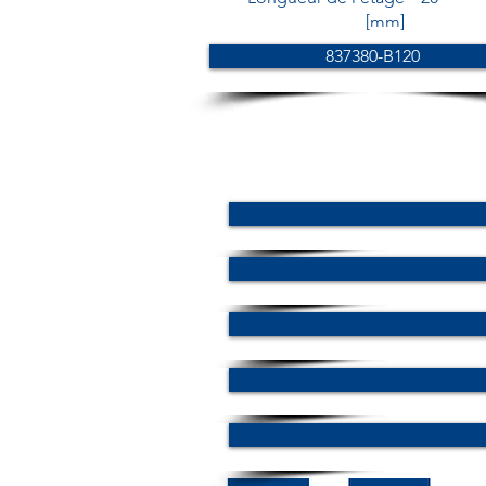
[mm]
837380-B120