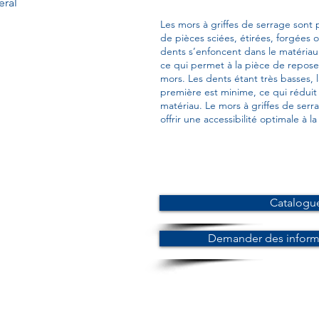
éral
Les mors à griffes de serrage sont 
de pièces sciées, étirées, forgées 
dents s’enfoncent dans le matériau 
ce qui permet à la pièce de repose
mors. Les dents étant très basses, 
première est minime, ce qui rédui
matériau. Le mors à griffes de serr
offrir une accessibilité optimale à la
Catalogu
Demander des informa