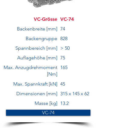
VC-Grösse
VC-74
Backenbreite [mm]
74
Backengruppe
828
Spannbereich [mm]
> 50
Auflagehöhe [mm]
75
Max. Anzugdrehmoment
165
[Nm]
Max. Spannkraft [kN]
45
Dimensionen [mm]
315 x 145 x 62
Masse [kg]
13.2
VC-74