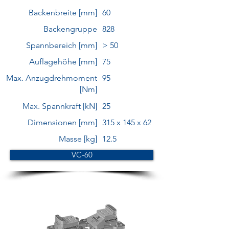
Backenbreite [mm]
60
Backengruppe
828
Spannbereich [mm]
> 50
Auflagehöhe [mm]
75
Max. Anzugdrehmoment
95
[Nm]
Max. Spannkraft [kN]
25
Dimensionen [mm]
315 x 145 x 62
Masse [kg]
12.5
VC-60