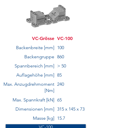
VC-Grösse
VC-100
Backenbreite [mm]
100
Backengruppe
860
Spannbereich [mm]
> 50
Auflagehöhe [mm]
85
Max. Anzugdrehmoment
240
[Nm]
Max. Spannkraft [kN]
65
Dimensionen [mm]
315 x 145 x 73
Masse [kg]
15.7
VC-100