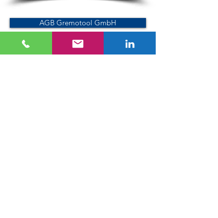
AGB Gremotool GmbH
AEB Gremotool GmbH
Datenschutzerklärung Gremotool GmbH
Impressum Gremotool GmbH
Geheimhaltevereinbarung Formular