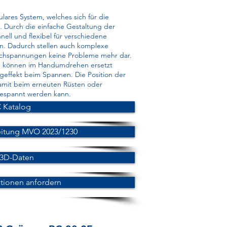
lares System, welches sich für die
 Durch die einfache Gestaltung der
ell und flexibel für verschiedene
n. Dadurch stellen auch komplexe
chspannungen keine Probleme mehr dar.
e können im Handumdrehen ersetzt
effekt beim Spannen. Die Position der
 damit beim erneuten Rüsten oder
 gespannt werden kann.
 Katalog
eitung MVO 2023/1230
 3D-Daten
tionen anfordern