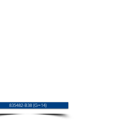
835482-B38 (G=14)