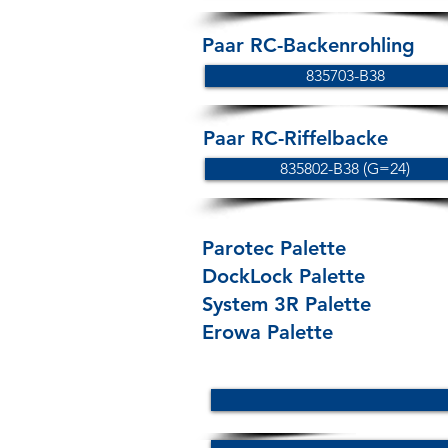
Paar RC-Backenrohling
835703-B38
Paar RC-Riffelbacke
835802-B38 (G=24)
Parotec Palette
DockLock Palette
System 3R Palette
Erowa Palette