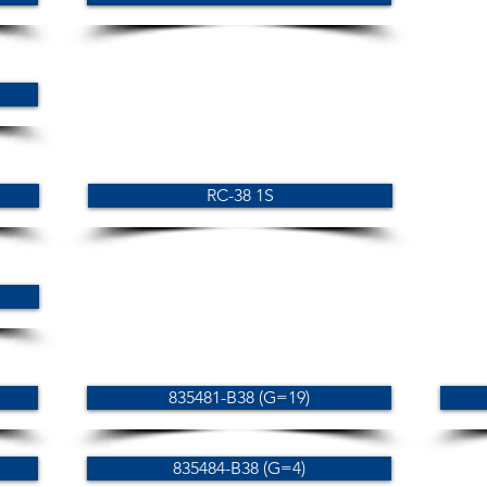
RC-38 1S
835481-B38 (G=19)
835484-B38 (G=4)