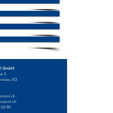
ol GmbH
se 3
Gossau SG
otool.ch
otool.ch
 03 90