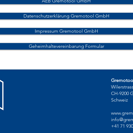
AEB Gremotool GmbH
Datenschutzerklärung Gremotool GmbH
Impressum Gremotool GmbH
Geheimhaltevereinbarung Formular
Gremoto
Wilerstras
CH-9200 
Schweiz
www.grem
info@grem
+41 71 930