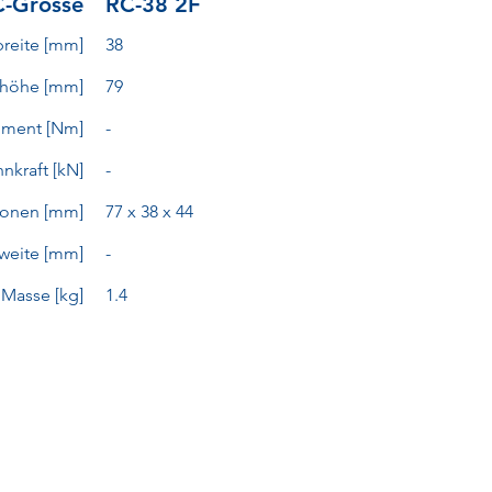
-Grösse
RC-38 2F
reite [mm]
38
ehöhe [mm]
79
ment [Nm]
-
nkraft [kN]
-
onen [mm]
77 x 38 x 44
lweite [mm]
-
Masse [kg]
1.4