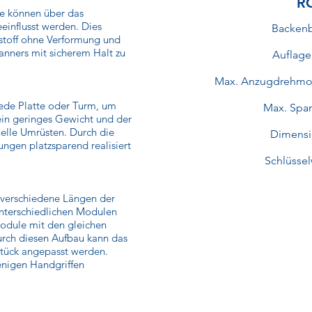
RC
e können über das
influsst werden. Dies
Backenb
tstoff ohne Verformung und
anners mit sicherem Halt zu
Auflag
Max. Anzugdrehmo
ede Platte oder Turm, um
Max. Span
in geringes Gewicht und der
elle Umrüsten. Durch die
Dimensi
gen platzsparend realisiert
Schlüsse
2 verschiedene Längen der
unterschiedlichen Modulen
odule mit den gleichen
urch diesen Aufbau kann das
stück angepasst werden.
nigen Handgriffen