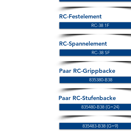
RC-Festelement
RC-38 1F
RC-Spannelement
RC-38 SF
Paar RC-Grippbacke
835380-B38
Paar RC-Stufenbacke
835480-B38 (G=24)
835483-B38 (G=9)