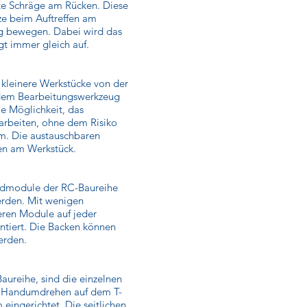
hte Schräge am Rücken. Diese
tze beim Auftreffen am
ag bewegen. Dabei wird das
t immer gleich auf.
 kleinere Werkstücke von der
t dem Bearbeitungswerkzeug
e Möglichkeit, das
arbeiten, ohne dem Risiko
rm. Die austauschbaren
en am Werkstück.
undmodule der RC-Baureihe
werden. Mit wenigen
eren Module auf jeder
ntiert. Die Backen können
erden.
ureihe, sind die einzelnen
m Handumdrehen auf dem T-
 eingerichtet. Die seitlichen