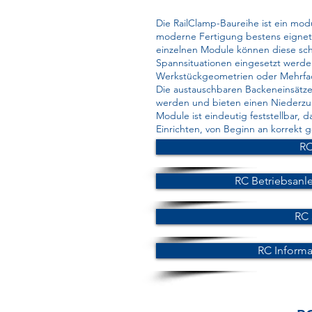
Die RailClamp-Baureihe ist ein modu
moderne Fertigung bestens eignet.
einzelnen Module können diese schn
Spannsituationen eingesetzt werde
Werkstückgeometrien oder Mehrfa
Die austauschbaren Backeneinsätz
werden und bieten einen Niederzug
Module ist eindeutig feststellbar,
Einrichten, von Beginn an korrekt
RC
RC Betriebsanl
RC
RC Informa