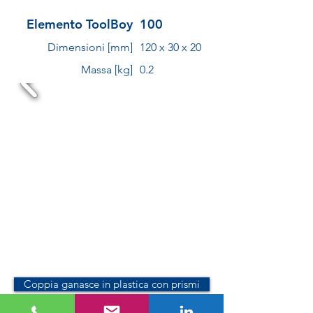
Elemento ToolBoy
100
Dimensioni [mm]
120 x 30 x 20
Massa [kg]
0.2
Coppia ganasce in plastica con prismi