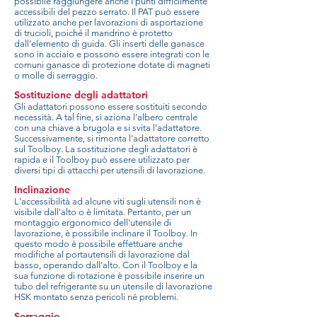
possibile raggiungere anche i punti difficilmente
accessibili del pezzo serrato. Il PAT può essere
utilizzato anche per lavorazioni di asportazione
di trucioli, poiché il mandrino è protetto
dall’elemento di guida. Gli inserti delle ganasce
sono in acciaio e possono essere integrati con le
comuni ganasce di protezione dotate di magneti
o molle di serraggio.
Sostituzione degli adattatori
Gli adattatori possono essere sostituiti secondo
necessità. A tal fine, si aziona l’albero centrale
con una chiave a brugola e si svita l’adattatore.
Successivamente, si rimonta l’adattatore corretto
sul Toolboy. La sostituzione degli adattatori è
rapida e il Toolboy può essere utilizzato per
diversi tipi di attacchi per utensili di lavorazione.
Inclinazione
L'accessibilità ad alcune viti sugli utensili non è
visibile dall'alto o è limitata. Pertanto, per un
montaggio ergonomico dell'utensile di
lavorazione, è possibile inclinare il Toolboy. In
questo modo è possibile effettuare anche
modifiche al portautensili di lavorazione dal
basso, operando dall'alto. Con il Toolboy e la
sua funzione di rotazione è possibile inserire un
tubo del refrigerante su un utensile di lavorazione
HSK montato senza pericoli né problemi.
Serraggio