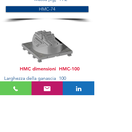
HMC-74
HMC dimensioni
HMC-100
Larghezza della ganascia
100
[mm]
Gruppo di ganascia
860
Campo di serraggio
26-250
[mm]
Altezza di appoggio
156
[mm]