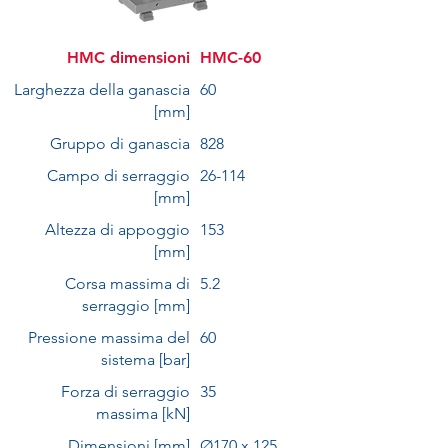
HMC dimensioni
HMC-60
Larghezza della ganascia
60
[mm]
Gruppo di ganascia
828
Campo di serraggio
26-114
[mm]
Altezza di appoggio
153
[mm]
Corsa massima di
5.2
serraggio [mm]
Pressione massima del
60
sistema [bar]
Forza di serraggio
35
massima [kN]
Dimensioni [mm]
Ø170 x 125