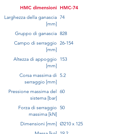
HMC dimensioni
HMC-74
Larghezza della ganascia
74
[mm]
Gruppo di ganascia
828
Campo di serraggio
26-154
[mm]
Altezza di appoggio
153
[mm]
Corsa massima di
5.2
serraggio [mm]
Pressione massima del
60
sistema [bar]
Forza di serraggio
50
massima [kN]
Dimensioni [mm]
Ø210 x 125
Massa [kg]
19.2