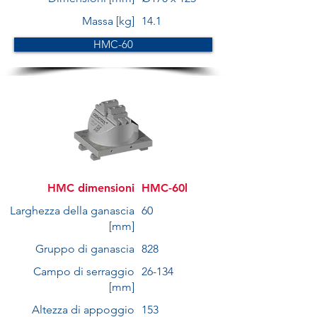
Massa [kg]
14.1
HMC-60
HMC dimensioni
HMC-60l
Larghezza della ganascia
60
[mm]
Gruppo di ganascia
828
Campo di serraggio
26-134
[mm]
Altezza di appoggio
153