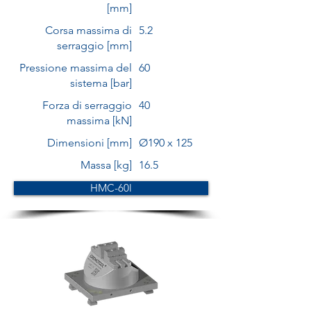
[mm]
Corsa massima di
5.2
serraggio [mm]
Pressione massima del
60
sistema [bar]
Forza di serraggio
40
massima [kN]
Dimensioni [mm]
Ø190 x 125
Massa [kg]
16.5
HMC-60l