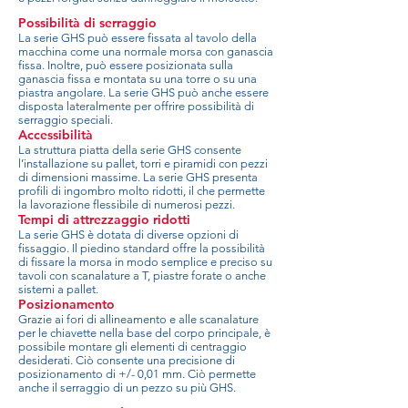
Possibilità di serraggio
La serie GHS può essere fissata al tavolo della
macchina come una normale morsa con ganascia
fissa. Inoltre, può essere posizionata sulla
ganascia fissa e montata su una torre o su una
piastra angolare. La serie GHS può anche essere
disposta lateralmente per offrire possibilità di
serraggio speciali.
Accessibilità
La struttura piatta della serie GHS consente
l’installazione su pallet, torri e piramidi con pezzi
di dimensioni massime. La serie GHS presenta
profili di ingombro molto ridotti, il che permette
la lavorazione flessibile di numerosi pezzi.
Tempi di attrezzaggio ridotti
La serie GHS è dotata di diverse opzioni di
fissaggio. Il piedino standard offre la possibilità
di fissare la morsa in modo semplice e preciso su
tavoli con scanalature a T, piastre forate o anche
sistemi a pallet.
Posizionamento
Grazie ai fori di allineamento e alle scanalature
per le chiavette nella base del corpo principale, è
possibile montare gli elementi di centraggio
desiderati. Ciò consente una precisione di
posizionamento di +/- 0,01 mm. Ciò permette
anche il serraggio di un pezzo su più GHS.