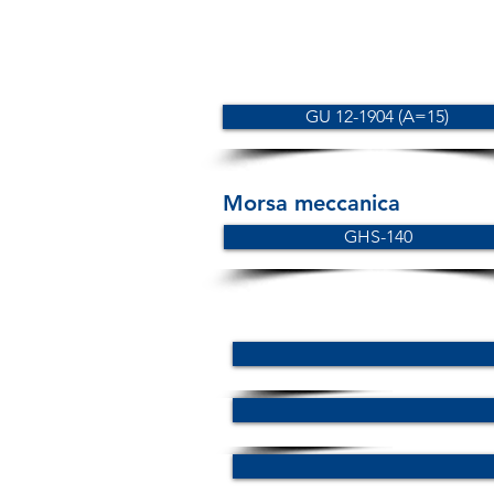
GU 12-1904 (A=15)
Morsa meccanica
GHS-140