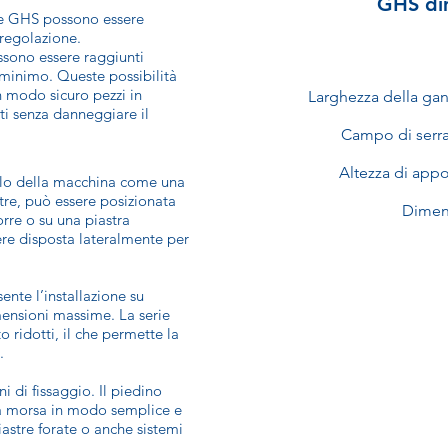
GHS di
rie GHS possono essere
 regolazione.
ssono essere raggiunti
minimo. Queste possibilità
n modo sicuro pezzi in
Larghezza della ga
ati senza danneggiare il
Campo di serr
Altezza di app
volo della macchina come una
tre, può essere posizionata
Dimen
orre o su una piastra
re disposta lateralmente per
ente l’installazione su
imensioni massime. La serie
 ridotti, il che permette la
.
i di fissaggio. Il piedino
e la morsa in modo semplice e
iastre forate o anche sistemi