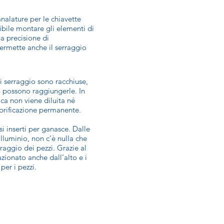
analature per le chiavette
ibile montare gli elementi di
a precisione di
ermette anche il serraggio
i serraggio sono racchiuse,
n possono raggiungerle. In
ca non viene diluita né
ubrificazione permanente.
si inserti per ganasce. Dalle
lluminio, non c’è nulla che
raggio dei pezzi. Grazie al
zionato anche dall’alto e i
per i pezzi.