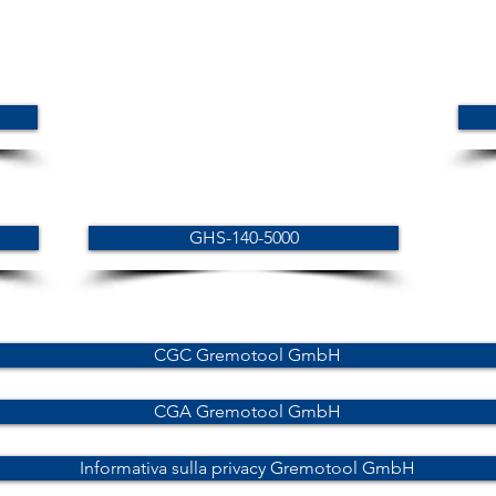
GHS-140-5000
CGC Gremotool GmbH
CGA Gremotool GmbH
Informativa sulla privacy Gremotool GmbH