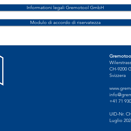
Informationi legali Gremotool GmbH
Modulo di accordo di riservatezza
Gremoto
Wilerstras
CH-9200 
Svizzera
www.grem
info@grem
+41 71 930
UID-Nr. C
Luglio 202