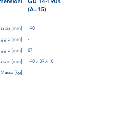
mensioni
GU 14-1904
(A=15)
nascia [mm]
140
aggio [mm]
-
oggio [mm]
87
sioni [mm]
140 x 39 x 10
Massa [kg]