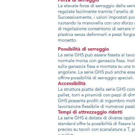
Le elevate forze di serraggio della se
regolate facilmente tramite l’anello di
Successivamente, i valori impostati po
ruotando la manovella con uno sforzo 
di regolazione consentono di serrare i
plastica senza deformarli e pezzi forgi
morsetto.
Possibilità di serraggio
La serie GHS può essere fissata al ta
normale morsa con ganascia fissa. Inol
sulla ganascia fissa e montata su una t
angolare. La serie GHS può anche esse
offrire possibilità di serraggio speciali.
Accessibilità
La struttura piatta della serie GHS cons
pallet, torri e piramidi con pezzi di d
GHS presenta profili di ingombro molto
lavorazione flessibile di numerosi pezzi
Tempi di attrezzaggio ridotti
La serie GHS è dotata di diverse opzion
standard offre la possibilità di fissar
preciso su tavoli con scanalature a T, p
a pallet.