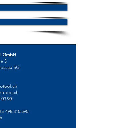
ol GmbH
se 3
Gossau SG
otool.ch
otool.ch
 03 90
HE-498.310.590
6