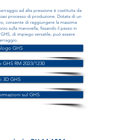
 serraggio ad alta pressione è costituita da
iasi processo di produzione. Dotata di un
lizzo, consente di raggiungere la massima
rzo sulla manovella, fissando il pezzo in
e GHS, di impiego versatile, può essere
serraggio.
alogo GHS
o GHS RM 2023/1230
ti 3D GHS
formazioni sul GHS