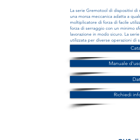
La serie Gremotool di dispositivi di
una morsa meccanica adatta a quals
moltiplicatore di forza di facile uti
forza di serraggio con un minimo sfo
lavorazione in modo sicuro. La seri
utilizzata per diverse operazioni di 
Cat
Manuale d'us
Da
Richiedi in