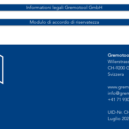
Informationi legali Gremotool GmbH
Modulo di accordo di riservatezza
Gremoto
Wilerstras
CH-9200 
Svizzera
www.grem
info@grem
+41 71 930
UID-Nr. C
Luglio 202