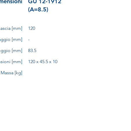
mensioni
GU 12-1912
(A=8.5)
nascia [mm]
120
aggio [mm]
-
oggio [mm]
83.5
sioni [mm]
120 x 45.5 x 10
Massa [kg]