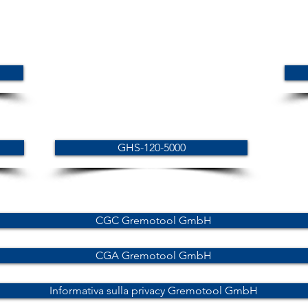
GHS-120-5000
CGC Gremotool GmbH
CGA Gremotool GmbH
Informativa sulla privacy Gremotool GmbH