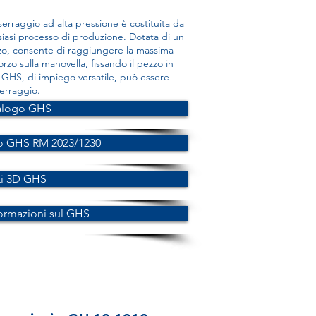
 serraggio ad alta pressione è costituita da
iasi processo di produzione. Dotata di un
lizzo, consente di raggiungere la massima
rzo sulla manovella, fissando il pezzo in
e GHS, di impiego versatile, può essere
serraggio.
alogo GHS
o GHS RM 2023/1230
ti 3D GHS
formazioni sul GHS