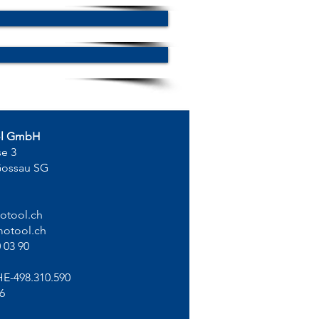
ol GmbH
se 3
Gossau SG
otool.ch
otool.ch
 03 90
HE-498.310.590
6