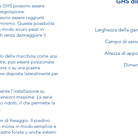
GHS di
rie GHS possono essere
 regolazione.
ssono essere raggiunti
minimo. Queste possibilità
n modo sicuro pezzi in
Larghezza della ga
ati senza danneggiare il
Campo di serr
Altezza di app
volo della macchina come una
tre, può essere posizionata
Dimen
orre o su una piastra
re disposta lateralmente per
ente l’installazione su
imensioni massime. La serie
 ridotti, il che permette la
.
i di fissaggio. Il piedino
e la morsa in modo semplice e
iastre forate o anche sistemi