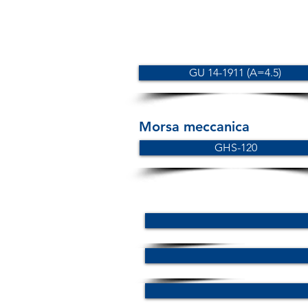
GU 14-1911 (A=4.5)
Morsa meccanica
GHS-120