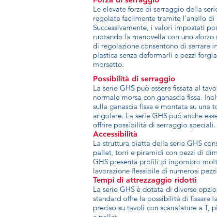
Le elevate forze di serraggio della se
regolate facilmente tramite l’anello di
Successivamente, i valori impostati po
ruotando la manovella con uno sforzo 
di regolazione consentono di serrare i
plastica senza deformarli e pezzi forgi
morsetto.
Possibilità di serraggio
La serie GHS può essere fissata al ta
normale morsa con ganascia fissa. Inol
sulla ganascia fissa e montata su una t
angolare. La serie GHS può anche esse
offrire possibilità di serraggio speciali.
Accessibilità
La struttura piatta della serie GHS cons
pallet, torri e piramidi con pezzi di d
GHS presenta profili di ingombro molto
lavorazione flessibile di numerosi pezzi
Tempi di attrezzaggio ridotti
La serie GHS è dotata di diverse opzion
standard offre la possibilità di fissar
preciso su tavoli con scanalature a T, p
a pallet.