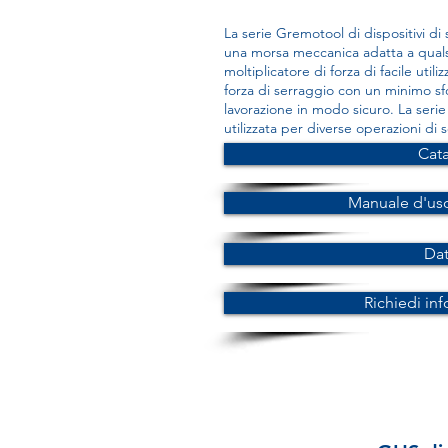
La serie Gremotool di dispositivi di
una morsa meccanica adatta a quals
moltiplicatore di forza di facile uti
forza di serraggio con un minimo sfo
lavorazione in modo sicuro. La seri
utilizzata per diverse operazioni di 
Cat
Manuale d'us
Da
Richiedi in