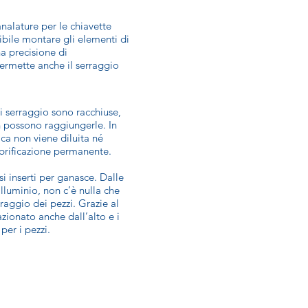
analature per le chiavette
ibile montare gli elementi di
a precisione di
ermette anche il serraggio
i serraggio sono racchiuse,
n possono raggiungerle. In
ca non viene diluita né
ubrificazione permanente.
si inserti per ganasce. Dalle
lluminio, non c’è nulla che
raggio dei pezzi. Grazie al
zionato anche dall’alto e i
per i pezzi.